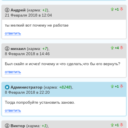
1
0
+1
Андрей
(
карма:
+1
),
21 Февраля 2018 в 12:04
ты мелкий вот почему не работае
ответить
4
0
+4
михаил
(
карма:
+7
),
8 Февраля 2018 в 14:46
Был скайп и исчез! почему и что сделать,что бы его вернуть?
ответить
1
0
+1
Администратор
(
карма:
+8248
),
8 Февраля 2018 в 22:20
Тогда попробуйте установить заново.
ответить
1
0
+1
Виктор
(
карма:
+1
),