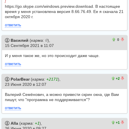
]
https://go.skype.com/windows.preview.download. В настоящее
время у меня установлена версия 8.66.76.49. Ее я скачала 21
октября 2020 г.
ответить
0
0
0
Василий
(
карма:
0
),
15 Сентября 2021 в 11:07
И у меня такое же, но это происходит даже чаще.
ответить
2
0
+2
PolarBear
(
карма:
+2171
),
23 Июня 2020 в 12:07
Валерий Семёнович, а можно привести скрин окна, где Вам
пишут, что "программа не поддерживается"?
ответить
1
0
+1
Alla
(
карма:
+1
),
26 Июня 2020 в 09:27