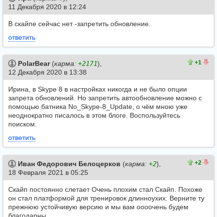
11 Декабря 2020 в 12:24
В скайпе сейчас нет -запретить обновление.
ответить
1
0
+1
PolarBear
(
карма:
+2171
),
12 Декабря 2020 в 13:38
Ирина, в Skype 8 в настройках никогда и не было опции
запрета обновлений. Но запретить автообновление можно с
помощью батника No_Skype-8_Update, о чём мною уже
неоднократно писалось в этом блоге. Воспользуйтесь
поиском.
ответить
2
0
+2
Иван Федорович Белоцерков
(
карма:
+2
),
18 Февраля 2021 в 05:25
Скайп постоянно слетает Очень плохим стал Скайп. Похоже
он стал платформой для тренировок длинноухих. Верните ту
прежнюю устойчивую версию и мы вам оооочень будем
благодарны