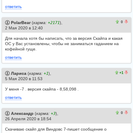
ответить
0
0
0
PolarBear
(
карма:
+2171
),
2 Мая 2020 в 12:40
Для начала хотя бы написать, что за версия Скайпа и какая
ОС у Вас установлены, чтобы не заниматься гаданием на
кофейной гуще.
ответить
1
0
+1
Лариса
(
карма:
+1
),
5 Мая 2020 в 11:53
У меня -7 . версия скайпа - 8,58,098 .
ответить
0
0
0
Александр
(
карма:
+3
),
26 Апреля 2020 в 18:54
Скачиваю скайп для Виндовс 7-пишет сообщение о