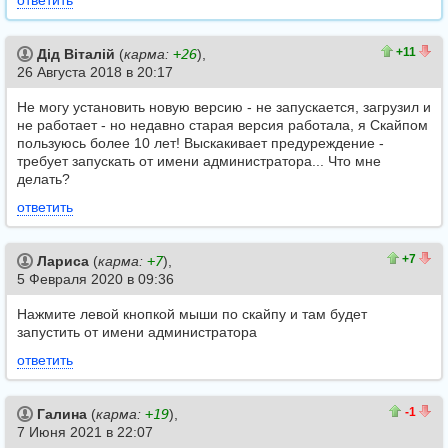
ответить
23
12
+11
Дід Віталій
(
карма:
+26
),
26 Августа 2018 в 20:17
Не могу установить новую версию - не запускается, загрузил и
не работает - но недавно старая версия работала, я Скайпом
пользуюсь более 10 лет! Выскакивает предуреждение -
требует запускать от имени администратора... Что мне
делать?
ответить
10
3
+7
Лариса
(
карма:
+7
),
5 Февраля 2020 в 09:36
Нажмите левой кнопкой мыши по скайпу и там будет
запустить от имени администратора
ответить
0
1
-1
Галина
(
карма:
+19
),
7 Июня 2021 в 22:07