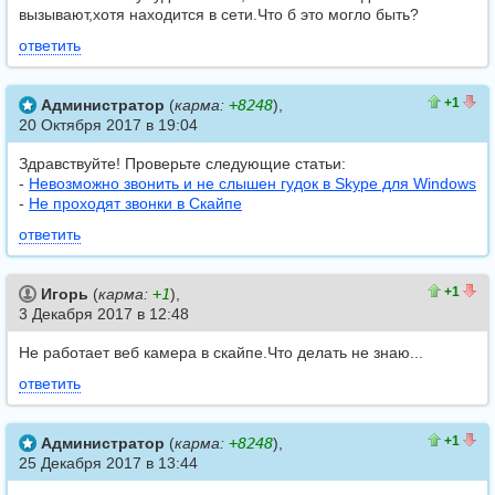
вызывают,хотя находится в сети.Что б это могло быть?
ответить
1
0
+1
Администратор
(
карма:
+8248
),
20 Октября 2017 в 19:04
Здравствуйте! Проверьте следующие статьи:
-
Невозможно звонить и не слышен гудок в Skype для Windows
-
Не проходят звонки в Скайпе
ответить
1
0
+1
Игорь
(
карма:
+1
),
3 Декабря 2017 в 12:48
Не работает веб камера в скайпе.Что делать не знаю...
ответить
1
0
+1
Администратор
(
карма:
+8248
),
25 Декабря 2017 в 13:44