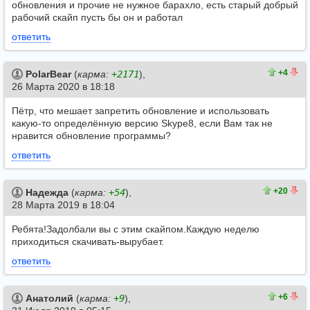
обновления и прочие не нужное барахло, есть старый добрый
рабочий скайп пусть бы он и работал
ответить
4
0
+4
PolarBear
(
карма:
+2171
),
26 Марта 2020 в 18:18
Пётр, что мешает запретить обновление и использовать
какую-то определённую версию Skype8, если Вам так не
нравится обновление программы?
ответить
26
6
+20
Надежда
(
карма:
+54
),
28 Марта 2019 в 18:04
Ребята!Задолбали вы с этим скайпом.Каждую неделю
приходиться скачивать-вырубает.
ответить
9
3
+6
Анатолий
(
карма:
+9
),