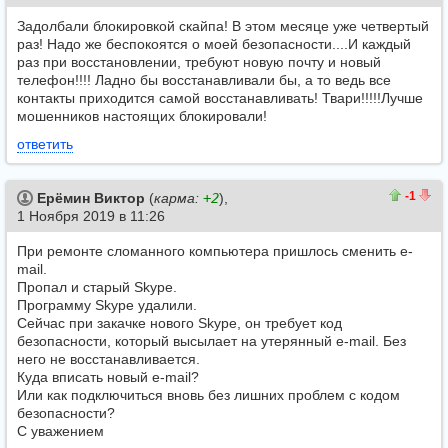
Задолбали блокировкой скайпа! В этом месяце уже четвертый
раз! Надо же беспокоятся о моей безопасности....И каждый
раз при восстановлении, требуют новую почту и новый
телефон!!!! Ладно бы восстанавливали бы, а то ведь все
контакты приходится самой восстанавливать! Твари!!!!!Лучше
мошенников настоящих блокировали!
ответить
1
2
-1
Ерёмин Виктор
(
карма:
+2
),
1 Ноября 2019 в 11:26
При ремонте сломанного компьютера пришлось сменить e-
mail.
Пропал и старый Skype.
Программу Skype удалили.
Сейчас при закачке нового Skype, он требует код
безопасности, который высылает на утерянный e-mail. Без
него не восстанавливается.
Куда вписать новый e-mail?
Или как подключиться вновь без лишних проблем с кодом
безопасности?
С уважением