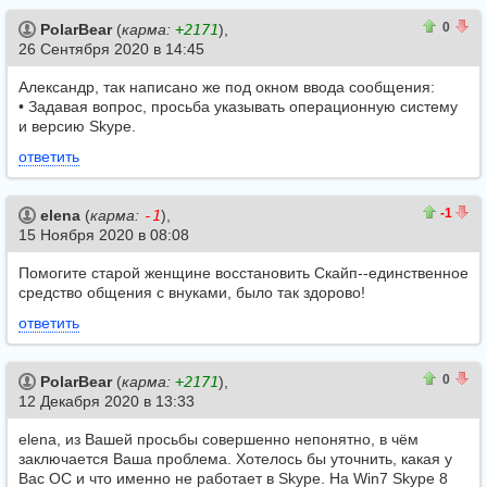
1
1
0
PolarBear
(
карма:
+2171
),
26 Сентября 2020 в 14:45
Александр, так написано же под окном ввода сообщения:
• Задавая вопрос, просьба указывать операционную систему
и версию Skype.
ответить
0
1
-1
elena
(
карма:
-1
),
15 Ноября 2020 в 08:08
Помогите старой женщине восстановить Скайп--единственное
средство общения с внуками, было так здорово!
ответить
0
0
0
PolarBear
(
карма:
+2171
),
12 Декабря 2020 в 13:33
elena, из Вашей просьбы совершенно непонятно, в чём
заключается Ваша проблема. Хотелось бы уточнить, какая у
Вас ОС и что именно не работает в Skype. На Win7 Skype 8