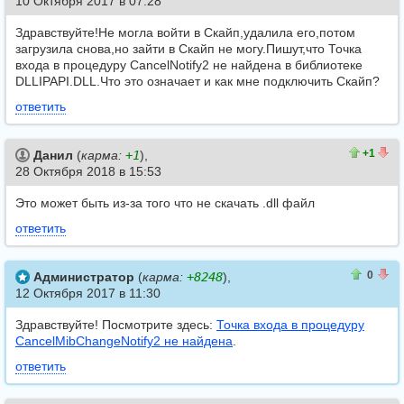
10 Октября 2017 в 07:28
Здравствуйте!Не могла войти в Скайп,удалила его,потом
загрузила снова,но зайти в Скайп не могу.Пишут,что Точка
входа в процедуру CancelNotify2 не найдена в библиотеке
DLLIPAPI.DLL.Что это означает и как мне подключить Скайп?
ответить
2
1
+1
Данил
(
карма:
+1
),
28 Октября 2018 в 15:53
Это может быть из-за того что не скачать .dll файл
ответить
2
2
0
Администратор
(
карма:
+8248
),
12 Октября 2017 в 11:30
Здравствуйте! Посмотрите здесь:
Точка входа в процедуру
CancelMibChangeNotify2 не найдена
.
ответить