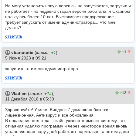
Не могу установить новую версию - не запускается, загрузил и
не работает - но недавно старая версия работала, я Скайпом
пользуюсь более 10 лет! Выскакивает предуреждение -
требует запускать от имени администратора... Что мне
делать?
ответить
1
0
+1
vbartatatic
(
карма:
+1
),
5 Июня 2023 в 09:21
запустить от имени администратора
ответить
16
4
+12
Vladlen
(
карма:
+15
),
11 Декабря 2018 в 05:39
Здравствуйте! У меня Виндовс 7 домашняя базовая
лицензионная. Антивирус и все обновления.
В последние пол-года - скайп ужасно тормозит систему - от
отчаяния удаляю программу и через некоторое время вновь
установленная пару дней работает нормально, а потом даже