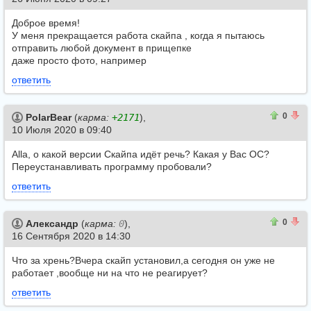
Доброе время!
У меня прекращается работа скайпа , когда я пытаюсь
отправить любой документ в прищепке
даже просто фото, например
ответить
0
0
0
PolarBear
(
карма:
+2171
),
10 Июля 2020 в 09:40
Alla, о какой версии Скайпа идёт речь? Какая у Вас ОС?
Переустанавливать программу пробовали?
ответить
1
1
0
Александр
(
карма:
0
),
16 Сентября 2020 в 14:30
Что за хрень?Вчера скайп установил,а сегодня он уже не
работает ,вообще ни на что не реагирует?
ответить