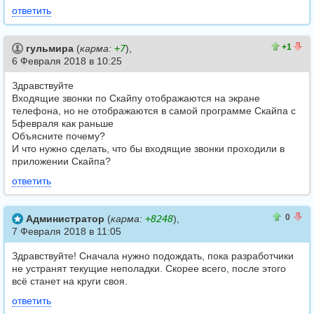
ответить
1
0
+1
гульмира
(
карма:
+7
),
6 Февраля 2018 в 10:25
Здравствуйте
Входящие звонки по Скайпу отображаются на экране
телефона, но не отображаются в самой программе Скайпа с
5февраля как раньше
Объясните почему?
И что нужно сделать, что бы входящие звонки проходили в
приложении Скайпа?
ответить
0
0
0
Администратор
(
карма:
+8248
),
7 Февраля 2018 в 11:05
Здравствуйте! Сначала нужно подождать, пока разработчики
не устранят текущие неполадки. Скорее всего, после этого
всё станет на круги своя.
ответить