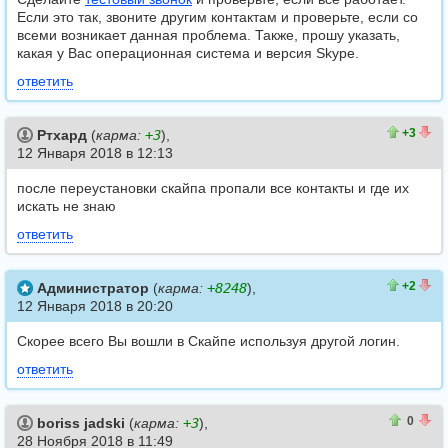
Если это так, звоните другим контактам и проверьте, если со
всеми возникает данная проблема. Также, прошу указать,
какая у Вас операционная система и версия Skype.
ответить
4
1
+3
Ртхард
(
карма:
+3
),
12 Января 2018 в 12:13
после переустановки скайпа пропали все контакты и где их
искать не знаю
ответить
4
2
+2
Администратор
(
карма:
+8248
),
12 Января 2018 в 20:20
Скорее всего Вы вошли в Скайпе используя другой логин.
ответить
1
1
0
boriss jadski
(
карма:
+3
),
28 Ноября 2018 в 11:49