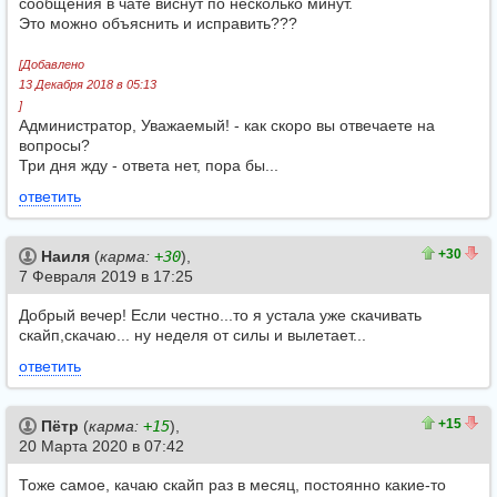
сообщения в чате виснут по несколько минут.
Это можно объяснить и исправить???
[Добавлено
13 Декабря 2018 в 05:13
]
Администратор, Уважаемый! - как скоро вы отвечаете на
вопросы?
Три дня жду - ответа нет, пора бы...
ответить
37
7
+30
Наиля
(
карма:
+30
),
7 Февраля 2019 в 17:25
Добрый вечер! Если честно...то я устала уже скачивать
скайп,скачаю... ну неделя от силы и вылетает...
ответить
16
1
+15
Пётр
(
карма:
+15
),
20 Марта 2020 в 07:42
Тоже самое, качаю скайп раз в месяц, постоянно какие-то