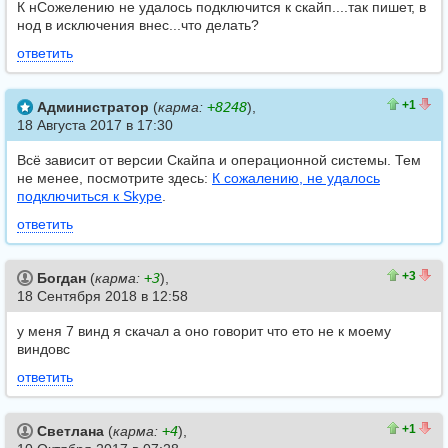
К нСожелению не удалось подключится к скайп....так пишет, в
нод в исключения внес...что делать?
ответить
3
2
+1
Администратор
(
карма:
+8248
),
18 Августа 2017 в 17:30
Всё зависит от версии Скайпа и операционной системы. Тем
не менее, посмотрите здесь:
К сожалению, не удалось
подключиться к Skype
.
ответить
7
4
+3
Богдан
(
карма:
+3
),
18 Сентября 2018 в 12:58
у меня 7 винд я скачал а оно говорит что ето не к моему
виндовс
ответить
4
3
+1
Светлана
(
карма:
+4
),