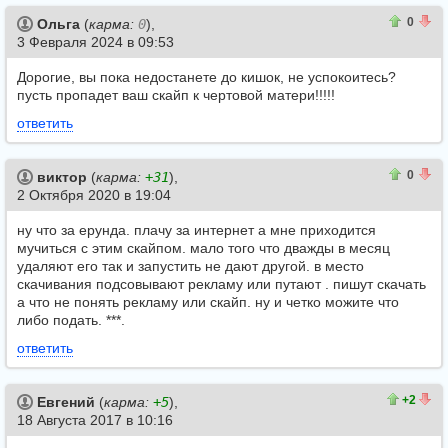
0
0
0
Ольга
(
карма:
0
),
3 Февраля 2024 в 09:53
Дорогие, вы пока недостанете до кишок, не успокоитесь?
пусть пропадет ваш скайп к чертовой матери!!!!!
ответить
0
0
0
виктор
(
карма:
+31
),
2 Октября 2020 в 19:04
ну что за ерунда. плачу за интернет а мне приходится
мучиться с этим скайпом. мало того что дважды в месяц
удаляют его так и запустить не дают другой. в место
скачивания подсовывают рекламу или путают . пишут скачать
а что не понять рекламу или скайп. ну и четко можите что
либо подать. ***.
ответить
5
3
+2
Евгений
(
карма:
+5
),
18 Августа 2017 в 10:16