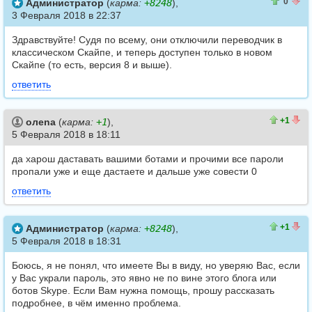
0
0
0
Администратор
(
карма:
+8248
),
3 Февраля 2018 в 22:37
Здравствуйте! Судя по всему, они отключили переводчик в
классическом Скайпе, и теперь доступен только в новом
Скайпе (то есть, версия 8 и выше).
ответить
1
0
+1
олеna
(
карма:
+1
),
5 Февраля 2018 в 18:11
да харош даставать вашими ботами и прочими все пароли
пропали уже и еще дастаете и дальше уже совести 0
ответить
1
0
+1
Администратор
(
карма:
+8248
),
5 Февраля 2018 в 18:31
Боюсь, я не понял, что имеете Вы в виду, но уверяю Вас, если
у Вас украли пароль, это явно не по вине этого блога или
ботов Skype. Если Вам нужна помощь, прошу рассказать
подробнее, в чём именно проблема.