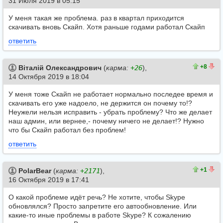
31 Июля 2019 в 05:15
У меня такая же проблема. раз в квартал приходится
скачивать вновь Скайп. Хотя раньше годами работал Скайп
ответить
11
3
+8
Віталій Олександрович
(
карма:
+26
),
14 Октября 2019 в 18:04
У меня тоже Скайп не работает нормально последее время и
скачивать его уже надоело, не держится он почему то!?
Неужели нельзя исправить - убрать проблему? Что же делает
наш админ, или вернее,- почему ничего не делает!? Нужно
что бы Скайп работал без проблем!
ответить
1
0
+1
PolarBear
(
карма:
+2171
),
16 Октября 2019 в 17:41
О какой проблеме идёт речь? Не хотите, чтобы Skype
обновлялся? Просто запретите его автообновление. Или
какие-то иные проблемы в работе Skype? К сожалению