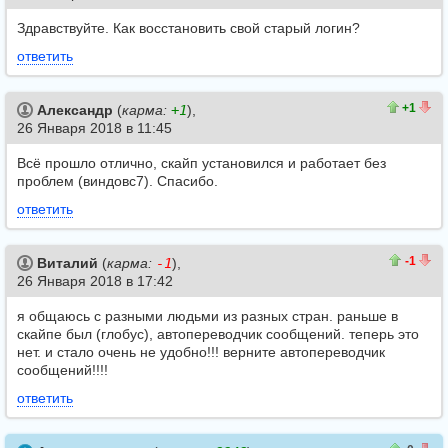
Здравствуйте. Как восстановить свой старый логин?
ответить
1
0
+1
Александр
(
карма:
+1
),
26 Января 2018 в 11:45
Всё прошло отлично, скайп установился и работает без
проблем (виндовс7). Спасибо.
ответить
1
2
-1
Виталий
(
карма:
-1
),
26 Января 2018 в 17:42
я общаюсь с разными людьми из разных стран. раньше в
скайпе был (глобус), автопереводчик сообщений. теперь это
нет. и стало очень не удобно!!! верните автопереводчик
сообщений!!!!
ответить