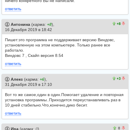
ничего конкретного Вы не написали.
ответить
9
1
+8
Антонина
(
карма:
+8
),
16 Декабря 2019 в 18:42
Пишет:это программа не поддерживает версию Виндовс,
установленную на этом компьютере. Только ранее все
работало.
Виндовс 7 , Скайп версия 8.54
ответить
3
0
+3
Алекс
(
карма:
+6
),
31 Декабря 2019 в 17:10
Вот то же самое,один в один.Помогает удаление и повторная
установка программы..Приходится переустанавливать раз в
10 дней стабильно.Что,конечно,дико бесит.
ответить
0
0
0
Ира
(
карма:
0
),