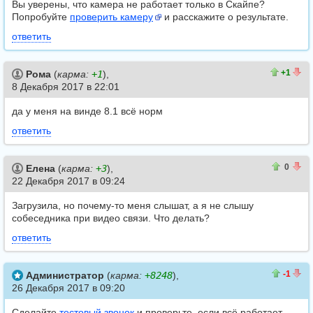
Вы уверены, что камера не работает только в Скайпе?
Попробуйте
проверить камеру
и расскажите о результате.
ответить
1
0
+1
Рома
(
карма:
+1
),
8 Декабря 2017 в 22:01
да у меня на винде 8.1 всё норм
ответить
2
2
0
Елена
(
карма:
+3
),
22 Декабря 2017 в 09:24
Загрузила, но почему-то меня слышат, а я не слышу
собеседника при видео связи. Что делать?
ответить
2
3
-1
Администратор
(
карма:
+8248
),
26 Декабря 2017 в 09:20
Сделайте
тестовый звонок
и проверьте, если всё работает.