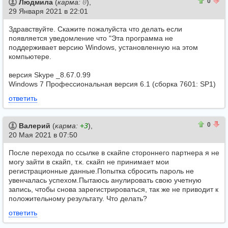
0
0
0
Людмила
(
карма:
0
),
29 Января 2021 в 22:01
Здравствуйте. Скажите пожалуйста что делать если
появляется уведомление что "Эта программа не
поддерживает версию Windows, установленную на этом
компьютере.
версия Skype _8.67.0.99
Windows 7 Профессиональная версия 6.1 (сборка 7601: SP1)
ответить
0
0
0
Валерий
(
карма:
+3
),
20 Мая 2021 в 07:50
После перехода по ссылке в скайпе стороннего партнера я не
могу зайти в скайп, т.к. скайп не принимает мои
регистрационные данные.Попытка сбросить пароль не
увенчалась успехом.Пытаюсь анулировать свою учетную
запись, чтобы снова зарегистрироваться, так же не приводит к
положительному результату. Что делать?
ответить