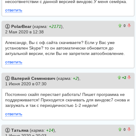
несоотвнетствии с данной версией виндовс.У меня семёрка.
ответить
0
0
0
PolarBear
(
карма:
+2171
),
2 Мая 2020 в 12:38
Александр, Вы с оф.сайта скачиваете? Если у Вас уже
установлен Skype? то он автоматически обновится до
актуальной версии, если Вы не запретили автообновление.
ответить
3
1
+2
Валерий Семенович
(
карма:
+2
),
1 Июня 2020 в 07:30
Постоянно скайп перестает работать! Пишет программа не
поддерживается! Приходится скачивать для виндовс7 снова и
загружать и так с периодичностью 1-2 недели!
ответить
1
1
0
Татьяна
(
карма:
+14
),
1 Июня 2020 в 20:03