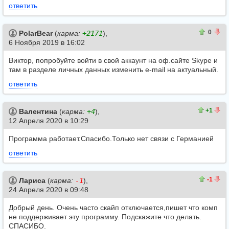
ответить
1
1
0
PolarBear
(
карма:
+2171
),
6 Ноября 2019 в 16:02
Виктор, попробуйте войти в свой аккаунт на оф.сайте Skype и
там в разделе личных данных изменить e-mail на актуальный.
ответить
1
0
+1
Валентина
(
карма:
+4
),
12 Апреля 2020 в 10:29
Программа работает.Спасибо.Только нет связи с Германией
ответить
1
2
-1
Лариса
(
карма:
-1
),
24 Апреля 2020 в 09:48
Добрый день. Очень часто скайп отключается,пишет что комп
не поддерживает эту программу. Подскажите что делать.
СПАСИБО.