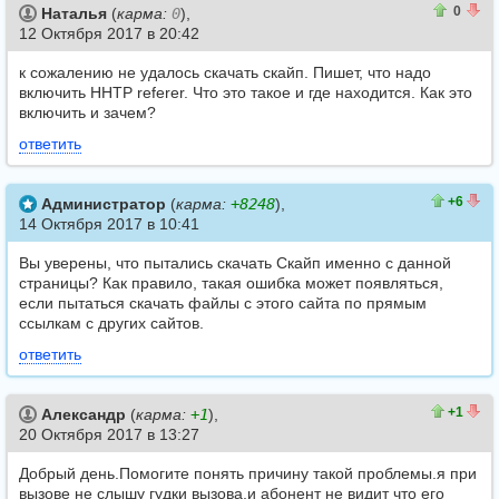
3
3
0
Наталья
(
карма:
0
),
12 Октября 2017 в 20:42
к сожалению не удалось скачать скайп. Пишет, что надо
включить ННТР referer. Что это такое и где находится. Как это
включить и зачем?
ответить
6
0
+6
Администратор
(
карма:
+8248
),
14 Октября 2017 в 10:41
Вы уверены, что пытались скачать Скайп именно с данной
страницы? Как правило, такая ошибка может появляться,
если пытаться скачать файлы с этого сайта по прямым
ссылкам с других сайтов.
ответить
2
1
+1
Александр
(
карма:
+1
),
20 Октября 2017 в 13:27
Добрый день.Помогите понять причину такой проблемы.я при
вызове не слышу гудки вызова,и абонент не видит что его