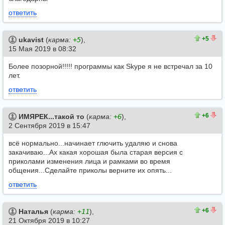
ответить
13
8
+5
ukavist
(
карма:
+5
),
15 Мая 2019 в 08:32
Более позорной!!!!! программы как Skype я не встречал за 10
лет.
ответить
7
1
+6
ИМЯРЕК...такой то
(
карма:
+6
),
2 Сентября 2019 в 15:47
всё нормально...начинает глючить удаляю и снова
закачиваю...Ах какая хорошая была старая версия с
приколами изменения лица и рамками во время
общения...Сделайте приколы верните их опять...
ответить
8
2
+6
Наталья
(
карма:
+11
),
21 Октября 2019 в 10:27