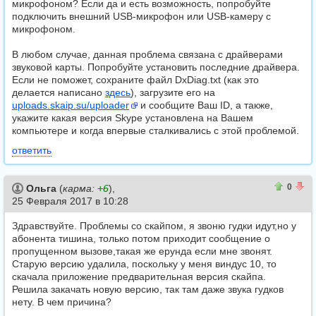
микрофоном? Если да и есть возможность, попробуйте
подключить внешний USB-микрофон или USB-камеру с
микрофоном.
В любом случае, данная проблема связана с драйверами
звуковой карты. Попробуйте установить последние драйвера.
Если не поможет, сохраните файл DxDiag.txt (как это
делается написано
здесь
), загрузите его на
uploads.skaip.su/uploader
и сообщите Вaш ID, а также,
укажите какая версия Skype установлена на Вашем
компьютере и когда впервые сталкивались с этой проблемой.
ответить
0
0
0
Ольга
(
карма:
+6
),
25 Февраля 2017 в 10:28
Здравствуйте. Проблемы со скайпом, я звоню гудки идут,но у
абонента тишина, только потом приходит сообщение о
пропущенном вызове,такая же ерунда если мне звонят.
Старую версию удалила, поскольку у меня виндус 10, то
скачала приложение предварительная версия скайпа.
Решила закачать новую версию, так там даже звука гудков
нету. В чем причина?