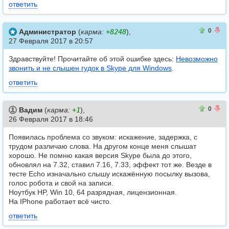
ответить
0
0
0
Администратор
(
карма:
+8248
),
27 Февраля 2017 в 20:57
Здравствуйте! Прочитайте об этой ошибке здесь:
Невозможно
звонить и не слышен гудок в Skype для Windows
.
ответить
0
0
0
Вадим
(
карма:
+1
),
26 Февраля 2017 в 18:46
Появилась проблема со звуком: искажение, задержка, с
трудом различаю слова. На другом конце меня слышат
хорошо. Не помню какая версия Skype была до этого,
обновлял на 7.32, ставил 7.16, 7.33, эффект тот же. Везде в
тесте Echo изначально слышу искажённую посылку вызова,
голос робота и свой на записи.
Ноутбук HP, Win 10, 64 разрядная, лицензионная.
На IPhone работает всё чисто.
ответить