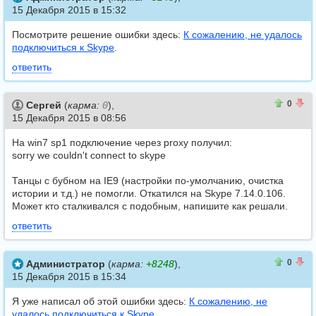
15 Декабря 2015 в 15:32
Посмотрите решение ошибки здесь:
К сожалению, не удалось
подключиться к Skype
.
ответить
0
0
0
Сергей
(
карма:
0
),
15 Декабря 2015 в 08:56
На win7 sp1 подключение через proxy получил:
sorry we couldn't connect to skype
Танцы с бубном на IE9 (настройки по-умолчанию, очистка
истории и т.д.) не помогли. Откатился на Skype 7.14.0.106.
Может кто сталкивался с подобным, напишите как решали.
ответить
0
0
0
Администратор
(
карма:
+8248
),
15 Декабря 2015 в 15:34
Я уже написал об этой ошибки здесь:
К сожалению, не
удалось подключиться к Skype
.