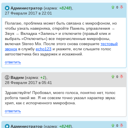
0
0
0
Администратор
(
карма:
+8248
),
27 Февраля 2017 в 22:01
Полагаю, проблема может быть связана с микрофоном, но
чтобы узнать наверняка, откройте
Панель управления →
Звук → Вкладка «Запись»
и отключите (правый клик и
выбрать «Отключить») все перечисленные микрофоны,
включая Stereo Mix. После этого снова совершите
тестовый
звонок
в службу
echo123
и укажите, если слышите голос
автоответчика без задержек и искажений.
ответить
0
0
0
Вадим
(
карма:
+1
),
28 Февраля 2017 в 05:41
Здравствуйте! Пробовал, моего голоса, понятно нет, толос
робота такой же. Я не совсем точно указал характер звука:
хрип, как с испорченного микрофона.
ответить
0
0
0
Администратор
(
карма:
+8248
),