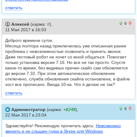
ответить
0
0
0
Алексей
(
карма:
0
),
11 Мая 2017 в 16:03
Доброго времени суток.
Месяца полтора назад приключилась уже описанная ранее
проблема с невозомжностью позвонить и принять звонок.
Даже тестовый робот не хочет со мной общаться. Помогает
только установка версии 7.16. Но все не так просто. Спустя
какое-то время, без видимых причин скайп сам обновляется
до версии 7.32. При этом автоматическое обновление
отключено, служба обновления скайпа остановлена, в файле
хост все прописано. Винда 10-ка. Что я делаю не так?
ответить
0
0
0
Администратор
(
карма:
+8248
),
22 Мая 2017 в 23:04
Здравствуйте! Рекомендую прочитать здесь:
Невозможно
звонить и не слышен гудок в Skype для Windows
.