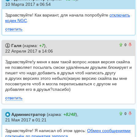
10 Марта 2017 в 06:54
Здравствуйте! Как вариант, для начала попробуйте
отключить
кодек NGC
.
ответить
0
0
0
Галя
(
карма:
+7
),
22 Апреля 2017 в 14:06
Здравствуйте!у меня к вам такой вопрос.новая версия скайпа
не позволяет посылать смски удалённым друзьям.блокирует и
пишет что надо добавить в друзья чтоб написать другу
в других версиях этого небыло)какую версию скайпа вы мне
посоветуюте чтоб я могла переписываться с другом не
добавляя его в друзья?спасибо)
ответить
0
0
0
Администратор
(
карма:
+8248
),
21 Мая 2017 в 01:21
Здравствуйте! Я написал об этом здесь:
Обмен сообщениями
отключён до принятия запроса
.