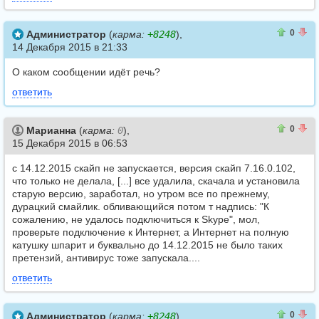
0
0
0
Администратор
(
карма:
+8248
),
14 Декабря 2015 в 21:33
О каком сообщении идёт речь?
ответить
0
0
0
Марианна
(
карма:
0
),
15 Декабря 2015 в 06:53
с 14.12.2015 скайп не запускается, версия скайп 7.16.0.102,
что только не делала, [...] все удалила, скачала и установила
старую версию, заработал, но утром все по прежнему,
дурацкий смайлик. обливающийся потом т надпись: "К
сожалению, не удалось подключиться к Skype", мол,
проверьте подключение к Интернет, а Интернет на полную
катушку шпарит и буквально до 14.12.2015 не было таких
претензий, антивирус тоже запускала....
ответить
0
0
0
Администратор
(
карма:
+8248
),