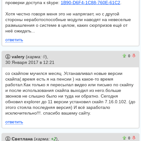
проверки доступа к skype:
1B90-D6F4-1C88-760E-61C2
.
Хотя честно говоря меня это не напрягает, но с другой
стороны неработоспособные модули наводят на невеселые
размышления о системе в целом, каких сюрпризов ещё от
неё ожидать...
ответить
0
0
0
valery
(
карма:
0
),
30 Января 2017 в 12:21
со скайпом мучился месяц .Устанавливал новые версии
скайпа(.время есть я на пенсии ) на какое-то время
работал.Как только я пересылал видео или письмо по скайпу
и после использования скайпа выходил из него.больше
звонков не слышно было ни туда ни обратно. Сегодня
обновил explorer до 11 версии установил скайп 7.16.0.102. (до
этого стояла последняя версия) И всё заработало
исключительно!!!. спасибо вашему сайту.
ответить
0
0
0
Светлана
(
карма:
+2
),