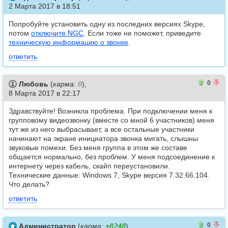
2 Марта 2017 в 18:51
Попробуйте установить одну из последних версиях Skype,
потом
отключите NGC
. Если тоже не поможет, приведите
техническую информацию о звонке
.
ответить
0
0
0
Любовь
(
карма:
0
),
8 Марта 2017 в 22:17
Здравствуйте! Возникла проблема. При подключении меня к
групповому видеозвонку (вместе со мной 6 участников) меня
тут же из него выбрасывает, а все остальные участники
начинают на экране инициатора звонка мигать, слышны
звуковые помехи. Без меня группа в этом же составе
общается нормально, без проблем. У меня подсоединение к
интернету через кабель, скайп переустановили.
Технические данные: Windows 7, Skype версия 7.32.66.104.
Что делать?
ответить
0
0
0
Администратор
(
карма:
+8248
),