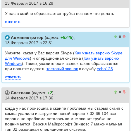
13 Февраля 2017 в 16:28
У нас в скайпе сбрасывается трубка незнаем что делать
ответить
0
0
0
Администратор
(
карма:
+8248
),
13 Февраля 2017 в 22:31
Укажите, какая у Вас версия Skype (
Как узнать версию Skype
для Windows
) и операционная система (
Как узнать версию
Windows
). Также, укажите если звонок также сбрасывается
при попытке сделать
тестовый звонок
в службу
echo123
.
ответить
0
0
0
Светлана
(
карма:
+2
),
14 Февраля 2017 в 17:36
когда у нас произошла в скайпе проблема мы старый скайп с
компа удалили и загрузили новый версия 7.32.66.104 все
хорошо но проблема осталась ко мне звонят трубка не
поднимается. Версия Майкрософт Виндовс 7 максимальная
тип 32 разрядная опериционная система.