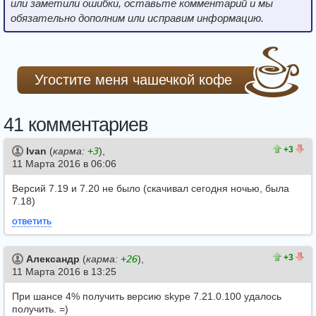
или заметили ошибки, оставьте комментарий и мы
обязательно дополним или исправим информацию.
Угостите меня чашечкой кофе
41 комментариев
4
1
+3
Ivan
(
карма:
+3
),
11 Марта 2016 в 06:06
Версий 7.19 и 7.20 не было (скачивал сегодня ночью, была
7.18)
ответить
3
0
+3
Александр
(
карма:
+26
),
11 Марта 2016 в 13:25
При шансе 4% получить версию skype 7.21.0.100 удалось
получить. =)