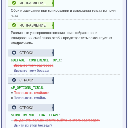
ИСПРАВЛЕНИЕ
Сбои и зависания при копировании и вырезании текста из поля
чата
ИСПРАВЛЕНИЕ
Различные усовершенствования при отображении и
кэшировании смайликов, чтобы предотвратить показ «пустых
квадратиков»
СТРОКИ
sDEFAULT_CONFERENCE_TOPIC
:
=
Введите тему разговора
=
Введите тему беседы
СТРОКИ
sF_OPTIONS_TCB18
:
=
Показывать смайлики
=
Показывать смайлы
СТРОКИ
sCONFIRM_MULTICHAT_LEAVE
:
=
Вы действительно хотите выйти из этого разговора?
=
Выйти из этой беседы?