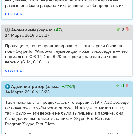
выпущены, поскольку во время тестов были обнаружены
разные ошибки и разработчики решили не обнародовать их.
ответить
0
0
0
Анонимный
(
карма:
+47
),
14 Марта 2016 в 15:27
Пропущено, но не проигнорировано — эти версии были, но
под «Skype for Windows» нумерация может лихорадить — это
нормально. С 6.14-й по 6.20-ю версии релизы шли через
версию (6.14, 6.16, ...).
ответить
1
0
+1
Администратор
(
карма:
+8248
),
14 Марта 2016 в 15:25
Так я изначально предполагал, что версии 7.19 и 7.20
вообще
не появились в публичном релизе
. И как уже отметил выше,
так и было — эти версии не были выпущены в паблике, они
были доступны только участникам Skype Pre-Release
Program/Skype Test Pilots.