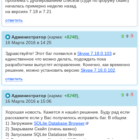
проблема с дублированием списков (судя по форуму скайп)
началась примерно неделю назад.
на версиях 7.18 и 7.21
ответить
0
0
0
Администратор
(
карма:
+8248
),
16 Марта 2016 в 14:25
Здравствуйте! Этот баг появился в
Skype 7.18.0.103
и
единственное что можно делать, подождать пока
разработчики выпустят исправление. Конечно, как временно
решение, можно установить версию
Skype 7.16.0.102
.
ответить
1
1
0
Администратор
(
карма:
+8248
),
16 Марта 2016 в 15:06
Хорошая новость. Кажется я нашёл решение. Буду рад если
расскажите если у Вас получилось исправить баг. В общем:
1) Загружаем
SQLite Database Browser
2) Закрываем Скайп (очень важно)
3) Запускаем SQLite Database Browser