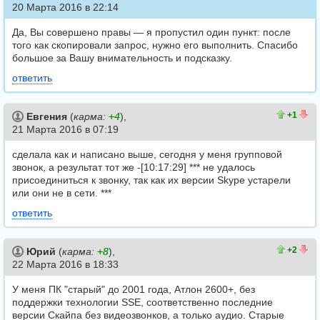
20 Марта 2016 в 22:14
Да, Вы совершено правы — я пропустил один пункт: после
того как скопировали запрос, нужно его выполнить. Спасибо
большое за Вашу внимательность и подсказку.
ответить
1
0
+1
Евгения
(
карма:
+4
),
21 Марта 2016 в 07:19
сделала как и написано выше, сегодня у меня групповой
звонок, а результат тот же -[10:17:29] *** не удалось
присоединиться к звонку, так как их версии Skype устарели
или они не в сети. ***
ответить
2
0
+2
Юрий
(
карма:
+8
),
22 Марта 2016 в 18:33
У меня ПК "старый" до 2001 года, Атлон 2600+, без
поддержки технологии SSE, соответственно последние
версии Скайпа без видеозвонков, а только аудио. Старые