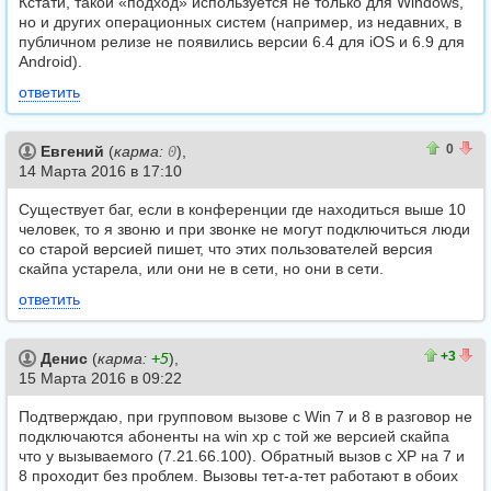
Кстати, такой «подход» используется не только для Windows,
но и других операционных систем (например, из недавних, в
публичном релизе не появились версии 6.4 для iOS и 6.9 для
Android).
ответить
0
0
0
Евгений
(
карма:
0
),
14 Марта 2016 в 17:10
Существует баг, если в конференции где находиться выше 10
человек, то я звоню и при звонке не могут подключиться люди
со старой версией пишет, что этих пользователей версия
скайпа устарела, или они не в сети, но они в сети.
ответить
3
0
+3
Денис
(
карма:
+5
),
15 Марта 2016 в 09:22
Подтверждаю, при групповом вызове с Win 7 и 8 в разговор не
подключаются абоненты на win xp с той же версией скайпа
что у вызываемого (7.21.66.100). Обратный вызов с XP на 7 и
8 проходит без проблем. Вызовы тет-а-тет работают в обоих