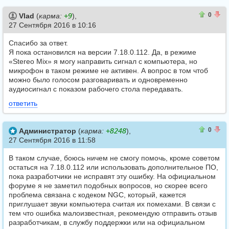
0
0
0
Vlad
(
карма:
+9
),
27 Сентября 2016 в 10:16
Спасибо за ответ.
Я пока остановился на версии 7.18.0.112. Да, в режиме
«Stereo Mix» я могу направить сигнал с компьютера, но
микрофон в таком режиме не активен. А вопрос в том чтоб
можно было голосом разговаривать и одновременно
аудиосигнал с показом рабочего стола передавать.
ответить
0
0
0
Администратор
(
карма:
+8248
),
27 Сентября 2016 в 11:58
В таком случае, боюсь ничем не смогу помочь, кроме советом
остаться на 7.18.0.112 или использовать дополнительное ПО,
пока разработчики не исправят эту ошибку. На официальном
форуме я не заметил подобных вопросов, но скорее всего
проблема связана с кодеком NGC, который, кажется
приглушает звуки компьютера считая их помехами. В связи с
тем что ошибка малоизвестная, рекомендую отправить отзыв
разработчикам, в службу поддержки или на официальном