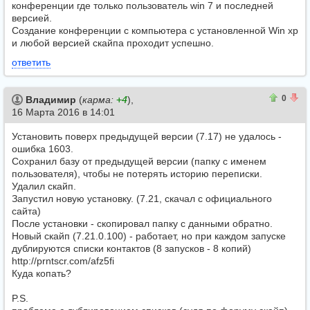
конференции где только пользователь win 7 и последней
версией.
Создание конференции с компьютера с установленной Win xp
и любой версией скайпа проходит успешно.
ответить
0
0
0
Владимир
(
карма:
+4
),
16 Марта 2016 в 14:01
Установить поверх предыдущей версии (7.17) не удалось -
ошибка 1603.
Сохранил базу от предыдущей версии (папку с именем
пользователя), чтобы не потерять историю переписки.
Удалил скайп.
Запустил новую установку. (7.21, скачал с официального
сайта)
После установки - скопировал папку с данными обратно.
Новый скайп (7.21.0.100) - работает, но при каждом запуске
дублируются списки контактов (8 запусков - 8 копий)
http://prntscr.com/afz5fi
Куда копать?
P.S.