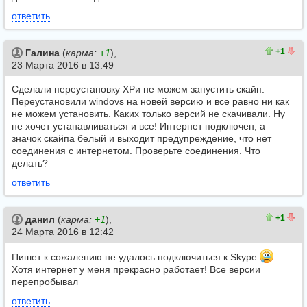
ответить
1
0
+1
Галина
(
карма:
+1
),
23 Марта 2016 в 13:49
Сделали переустановку XPи не можем запустить скайп.
Переустановили windovs на новей версию и все равно ни как
не можем установить. Каких только версий не скачивали. Ну
не хочет устанавливаться и все! Интернет подключен, а
значок скайпа белый и выходит предупреждение, что нет
соединения с интернетом. Проверьте соединения. Что
делать?
ответить
2
1
+1
данил
(
карма:
+1
),
24 Марта 2016 в 12:42
Пишет к сожалению не удалось подключиться к Skype
Хотя интернет у меня прекрасно работает! Все версии
перепробывал
ответить