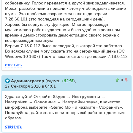
собеседнику. Голос передается а другой звук задавливается.
Может разработчики и пришли к этому чтоб подавить лишние
шумы. Эта проблема сохраняется вплоть до версии
7.28.66.101 (это последняя на сегодняшний день).
Хорошо бы вернуть эту функцию. Многие производят
мультимедиа работы удаленно и было удобно в реальном
времени демонстрировать демонстрацию своего экрана с
воспроизведением звука.
Версия 7.18.0.112 была последней, в которой это работало.
Во всяком случае могу сказать это на сегодняшний день (ОС
Windows 10 1607) Так что пока откатился до версии 7.18.0.112
ответить
0
0
0
Администратор
(
карма:
+8248
),
27 Сентября 2016 в 04:01
Здравствуйте! Откройте
Skype → Инструменты →
Настройки → Основные → Настройки звука
, в качестве
микрофона выберите «Stereo Mix» и нажмите «Сохранить».
Пожалуйста, дайте знать если теперь всё работает должным
образом.
ответить