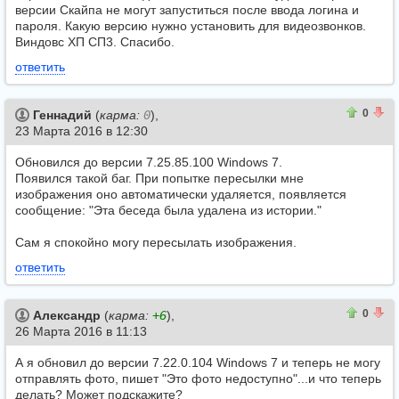
версии Скайпа не могут запуститься после ввода логина и
пароля. Какую версию нужно установить для видеозвонков.
Виндовс ХП СП3. Спасибо.
ответить
0
0
0
Геннадий
(
карма:
0
),
23 Марта 2016 в 12:30
Обновился до версии 7.25.85.100 Windows 7.
Появился такой баг. При попытке пересылки мне
изображения оно автоматически удаляется, появляется
сообщение: "Эта беседа была удалена из истории."
Сам я спокойно могу пересылать изображения.
ответить
0
0
0
Александр
(
карма:
+6
),
26 Марта 2016 в 11:13
А я обновил до версии 7.22.0.104 Windows 7 и теперь не могу
отправлять фото, пишет "Это фото недоступно"...и что теперь
делать? Может подскажите?