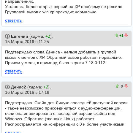
направлениях.
Установка более старых версий на XP проблему не решило.
Групповой вызов с win xp проходит нормально.
ответить
1
0
+1
Евгений
(
карма:
+1
),
15 Марта 2016 в 11:25
Подтверждаю слова Дениса - нельзя добавить в группой
вызов клиентов с XP. Обратный вызов работает нормально.
Причем у меня, к примеру, была версия 7.18.0.112
ответить
0
0
0
Денис2
(
карма:
+2
),
16 Марта 2016 в 17:18
Подтверждаю. Скайп для Линукс последней доступной версии
- также невозможно присоединиться к аудио-конференции,
если она инициирована с последней версии скайпа под
Windows. Обратное (звонок с Linux) работает.
Распространяется на конференции с 3 и более участниками.
ответить