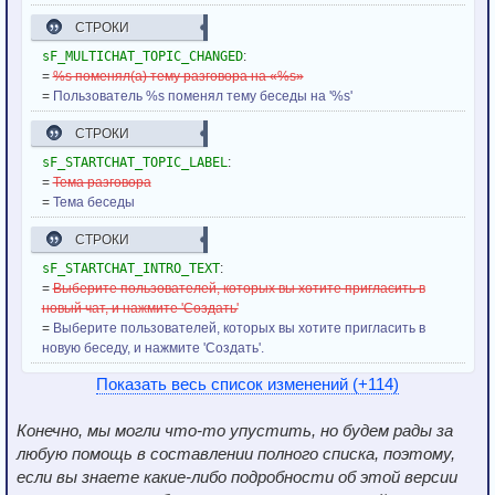
СТРОКИ
sF_MULTICHAT_TOPIC_CHANGED
:
=
%s поменял(а) тему разговора на «%s»
=
Пользователь %s поменял тему беседы на '%s'
СТРОКИ
sF_STARTCHAT_TOPIC_LABEL
:
=
Тема разговора
=
Тема беседы
СТРОКИ
sF_STARTCHAT_INTRO_TEXT
:
=
Выберите пользователей, которых вы хотите пригласить в
новый чат, и нажмите 'Создать'
=
Выберите пользователей, которых вы хотите пригласить в
новую беседу, и нажмите 'Создать'.
Показать весь список изменений (+114)
Конечно, мы могли что-то упустить, но будем рады за
любую помощь в составлении полного списка, поэтому,
если вы знаете какие-либо подробности об этой версии