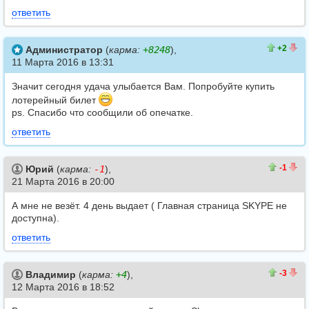
ответить
3
1
+2
Администратор
(
карма:
+8248
),
11 Марта 2016 в 13:31
Значит сегодня удача улыбается Вам. Попробуйте купить
лотерейный билет
ps. Спасибо что сообщили об опечатке.
ответить
0
1
-1
Юрий
(
карма:
-1
),
21 Марта 2016 в 20:00
А мне не везёт. 4 день выдает ( Главная страница SKYPE не
доступна).
ответить
0
3
-3
Владимир
(
карма:
+4
),
12 Марта 2016 в 18:52