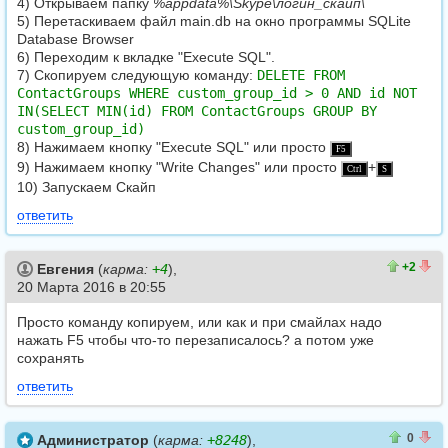
4) Открываем папку
%appdata%\Skype\логин_скайп\
5) Перетаскиваем файл main.db на окно программы SQLite
Database Browser
6) Переходим к вкладке "Execute SQL".
7) Скопируем следующую команду:
DELETE FROM
ContactGroups WHERE custom_group_id > 0 AND id NOT
IN(SELECT MIN(id) FROM ContactGroups GROUP BY
custom_group_id)
8) Нажимаем кнопку "Execute SQL" или просто
F5
9) Нажимаем кнопку "Write Changes" или просто
+
Ctrl
S
10) Запускаем Скайп
ответить
3
1
+2
Евгения
(
карма:
+4
),
20 Марта 2016 в 20:55
Просто команду копируем, или как и при смайлах надо
нажать F5 чтобы что-то перезаписалось? а потом уже
сохранять
ответить
0
0
0
Администратор
(
карма:
+8248
),