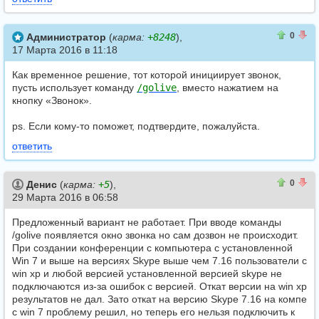
0
0
0
Администратор
(
карма:
+8248
),
17 Марта 2016 в 11:18
Как временное решение, тот которой инициирует звонок,
пусть использует команду
/golive
, вместо нажатием на
кнопку «Звонок».
ps. Если кому-то поможет, подтвердите, пожалуйста.
ответить
0
0
0
Денис
(
карма:
+5
),
29 Марта 2016 в 06:58
Предложенный вариант не работает. При вводе команды
/golive появляется окно звонка но сам дозвон не происходит.
При создании конференции с компьютера с установленной
Win 7 и выше на версиях Skype выше чем 7.16 пользователи с
win xp и любой версией установленной версией skype не
подключаются из-за ошибок с версией. Откат версии на win xp
результатов не дал. Зато откат на версию Skype 7.16 на компе
с win 7 проблему решил, но теперь его нельзя подключить к