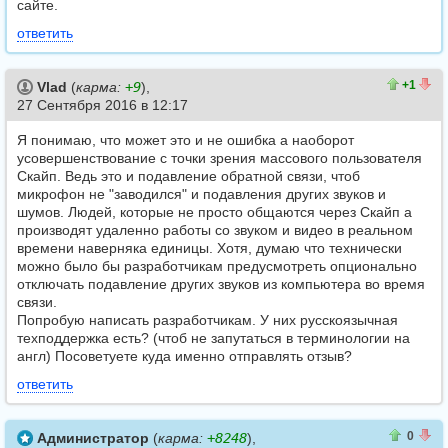
сайте.
ответить
1
0
+1
Vlad
(
карма:
+9
),
27 Сентября 2016 в 12:17
Я понимаю, что может это и не ошибка а наоборот
усовершенствование с точки зрения массового пользователя
Скайп. Ведь это и подавление обратной связи, чтоб
микрофон не "заводился" и подавления других звуков и
шумов. Людей, которые не просто общаются через Скайп а
производят удаленно работы со звуком и видео в реальном
времени наверняка единицы. Хотя, думаю что технически
можно было бы разработчикам предусмотреть опционально
отключать подавление других звуков из компьютера во время
связи.
Попробую написать разработчикам. У них русскоязычная
техподдержка есть? (чтоб не запутаться в терминологии на
англ) Посоветуете куда именно отправлять отзыв?
ответить
0
0
0
Администратор
(
карма:
+8248
),