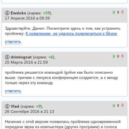
0
0
0
Ewdoks
(
карма:
+59
),
17 Апреля 2016 в 09:39
Здравствуйте, Данил. Посмотрите здесь о том, как устранить
проблему:
К сожалению, не удалось подключиться к Skype
.
ответить
0
0
0
drimingcat
(
карма:
+6
),
25 Марта 2016 в 21:59
проблема решается командой /golive как было описанно
выше. причем с линукса конференция создается, а с винду
только через эту команду
ответить
0
0
0
Vlad
(
карма:
+9
),
26 Сентября 2016 в 21:13
Начиная с этой версии появилась проблема одновременной
передачи звука из компьютера (других программ) и голоса