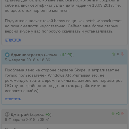
браузер дал отлуп, но мне удалось посмотреть и сохранить
себе на диск сертификат узла - дата издания 13.09.2017, т.е.
по идее, с тех пор он не менялся.
Подумываю насчет такой heavy вещи, как netsh winsock reset,
но пока смелости недостаточно. Сейчас ещё более старые
версии skype у вас попробую скачивать и устанавливать.
ответить
0
0
0
Администратор
(
карма:
+8248
),
5 Февраля 2018 в 18:36
Проблема явно на стороне сервера Skype, и затрагивает не
только пользователей Windows XP. Учитывая это, не
рекомендую тратить время и силы на изменение параметров
ОС (ну, по крайнее мере до того как разработчики не
исправят ошибку).
ответить
2
0
+2
Дмитрий
(
карма:
+5
),
6 Февраля 2018 в 08:51