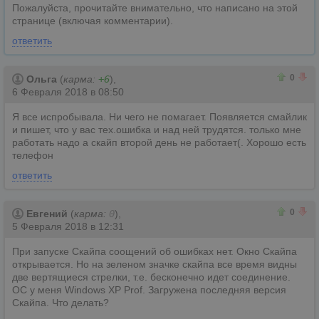
Пожалуйста, прочитайте внимательно, что написано на этой
странице (включая комментарии).
ответить
0
0
0
Ольга
(
карма:
+6
),
6 Февраля 2018 в 08:50
Я все испробывала. Ни чего не помагает. Появляется смайлик
и пишет, что у вас тех.ошибка и над ней трудятся. только мне
работать надо а скайп второй день не работает(. Хорошо есть
телефон
ответить
1
1
0
Евгений
(
карма:
0
),
5 Февраля 2018 в 12:31
При запуске Скайпа соощений об ошибках нет. Окно Скайпа
открывается. Но на зеленом значке скайпа все время видны
две вертящиеся стрелки, т.е. бесконечно идет соединение.
ОС у меня Windows XP Prof. Загружена последняя версия
Скайпа. Что делать?