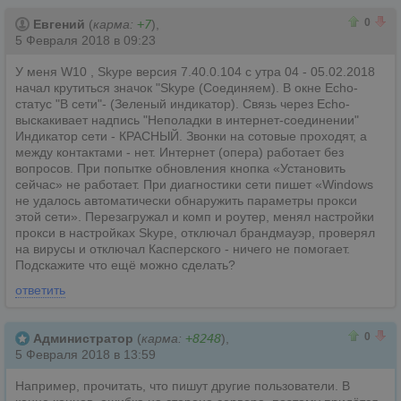
0
0
0
Евгений
(
карма:
+7
),
5 Февраля 2018 в 09:23
У меня W10 , Skype версия 7.40.0.104 с утра 04 - 05.02.2018
начал крутиться значок "Skype (Соединяем). В окне Echo-
статус "В сети"- (Зеленый индикатор). Связь через Echo-
выскакивает надпись "Неполадки в интернет-соединении"
Индикатор сети - КРАСНЫЙ. Звонки на сотовые проходят, а
между контактами - нет. Интернет (опера) работает без
вопросов. При попытке обновления кнопка «Установить
сейчас» не работает. При диагностики сети пишет «Windows
не удалось автоматически обнаружить параметры прокси
этой сети». Перезагружал и комп и роутер, менял настройки
прокси в настройках Skype, отключал брандмауэр, проверял
на вирусы и отключал Касперского - ничего не помогает.
Подскажите что ещё можно сделать?
ответить
0
0
0
Администратор
(
карма:
+8248
),
5 Февраля 2018 в 13:59
Например, прочитать, что пишут другие пользователи. В