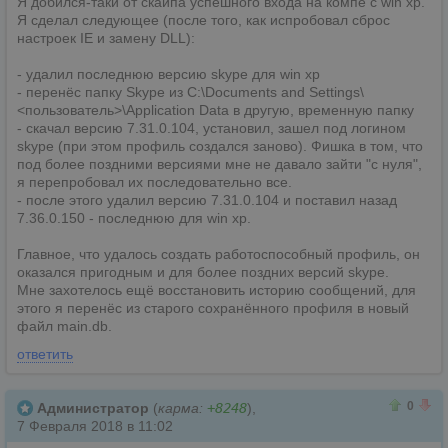
Я добился-таки от скайпа успешного входа на компе с win xp.
Я сделал следующее (после того, как испробовал сброс
настроек IE и замену DLL):
- удалил последнюю версию skype для win xp
- перенёс папку Skype из C:\Documents and Settings\
<пользователь>\Application Data в другую, временную папку
- скачал версию 7.31.0.104, установил, зашел под логином
skype (при этом профиль создался заново). Фишка в том, что
под более поздними версиями мне не давало зайти "с нуля",
я перепробовал их последовательно все.
- после этого удалил версию 7.31.0.104 и поставил назад
7.36.0.150 - последнюю для win xp.
Главное, что удалось создать работоспособный профиль, он
оказался пригодным и для более поздних версий skype.
Мне захотелось ещё восстановить историю сообщений, для
этого я перенёс из старого сохранённого профиля в новый
файл main.db.
ответить
0
0
0
Администратор
(
карма:
+8248
),
7 Февраля 2018 в 11:02