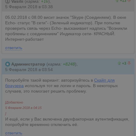
13
0
+13
Vasilii
(
карма:
+16
),
5 Февраля 2018 в 03:38
05.02.2018 c 08.00 висит значок "Skype (Соединяем). В окне
Echo- статус "В сети"- (Зеленый индикатор). При попытке
проверить связь через Echo- выскакивает надпись "Возникли
проблемы с соединением" Индикатор сети- КРАСНЫЙ.
Интернет-работает
ответить
4
1
+3
Администратор
(
карма:
+8248
),
5 Февраля 2018 в 03:54
Попробуйте такой вариант: авторизуйтесь в
Скайп для
браузера
используя тот же логин и пароль. В некоторых
случаев, это помогает решить проблему.
[Добавлено
5 Февраля 2018 в 04:15
]
И ещё, если у Вас включена двухфакторная аутентификация,
попробуйте временно отключить её.
ответить