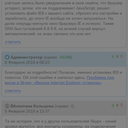
учётную запись было уведомление в окне скайпа, что браузер
устарел, затем. что не поддерживает JavaScript, решил
установить файл IE8 с вашего сайта, сбросил его настройки и
заработало, до этого IE вообще не хотел запускаться. На
долю секунды мигнуло окно браузера IE и исчезло. Также
DNS был гугловский 8.8.8.8, на всякий случай вернул
автоматический, не знаю связано это или нет.
ответить
0
0
0
Администратор
(
карма:
+8248
),
8 Февраля 2018 в 08:23
Благодарю за подробности! Полагаю, именно установка IE8 и
помогла. Об этой ошибке я написал здесь:
Проблема при
входе в Skype: «Версия Internet Explorer устарела»
.
ответить
0
0
0
ВАлентина Кольцова
(
карма:
0
),
5 Февраля 2018 в 13:37
Та же история ,что и у других пользователей Skype - синий
кружок крутится, все контакты сохранены, но подключения