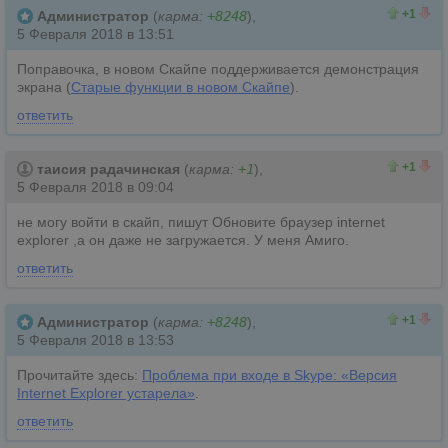
1
0
+1
Администратор
(
карма:
+8248
),
5 Февраля 2018 в 13:51
Поправочка, в новом Скайпе поддерживается демонстрация
экрана (
Старые функции в новом Скайпе
).
ответить
1
0
+1
таисия радачинская
(
карма:
+1
),
5 Февраля 2018 в 09:04
не могу войти в скайп, пишут Обновите браузер internet
explorer ,а он даже не загружается. У меня Амиго.
ответить
1
0
+1
Администратор
(
карма:
+8248
),
5 Февраля 2018 в 13:53
Прочитайте здесь:
Проблема при входе в Skype: «Версия
Internet Explorer устарела»
.
ответить