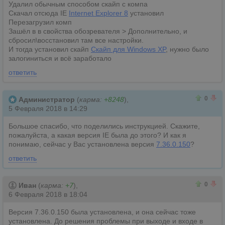
Удалил обычным способом скайп с компа
Скачал отсюда IE
Internet Explorer 8
установил
Перезагрузил комп
Зашёл в в свойства обозревателя > Дополнительно, и
сбросил\восстановил там все настройки.
И тогда установил скайп
Скайп для Windows XP
, нужно было
залогиниться и всё заработало
ответить
0
0
0
Администратор
(
карма:
+8248
),
5 Февраля 2018 в 14:29
Большое спасибо, что поделились инструкцией. Скажите,
пожалуйста, а какая версия IE была до этого? И как я
понимаю, сейчас у Вас установлена версия
7.36.0.150
?
ответить
0
0
0
Иван
(
карма:
+7
),
6 Февраля 2018 в 18:04
Версия 7.36.0.150 была установлена, и она сейчас тоже
установлена. До решения проблемы при выходе и входе в