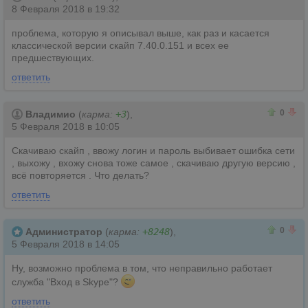
8 Февраля 2018 в 19:32
проблема, которую я описывал выше, как раз и касается
классической версии скайп 7.40.0.151 и всех ее
предшествующих.
ответить
0
0
0
Владимио
(
карма:
+3
),
5 Февраля 2018 в 10:05
Скачиваю скайп , ввожу логин и пароль выбивает ошибка сети
, выхожу , вхожу снова тоже самое , скачиваю другую версию ,
всё повторяется . Что делать?
ответить
0
0
0
Администратор
(
карма:
+8248
),
5 Февраля 2018 в 14:05
Ну, возможно проблема в том, что неправильно работает
служба "Вход в Skype"?
ответить