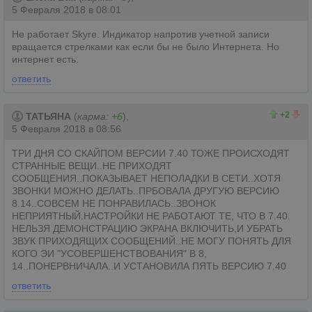
5 Февраля 2018 в 08:01
Не работает Skyre. Индикатор напротив учетной записи
вращается стрелками как если бы не было Интернета. Но
интернет есть.
ответить
2
0
+2
ТАТЬЯНА
(
карма:
+6
),
5 Февраля 2018 в 08:56
ТРИ ДНЯ СО СКАЙПОМ ВЕРСИИ 7.40 ТОЖЕ ПРОИСХОДЯТ
СТРАННЫЕ ВЕЩИ..НЕ ПРИХОДЯТ
СООБЩЕНИЯ..ПОКАЗЫВАЕТ НЕПОЛАДКИ В СЕТИ..ХОТЯ
ЗВОНКИ МОЖНО ДЕЛАТЬ..ПРБОВАЛА ДРУГУЮ ВЕРСИЮ
8.14..СОВСЕМ НЕ ПОНРАВИЛАСЬ..ЗВОНОК
НЕПРИЯТНЫЙ.НАСТРОЙКИ НЕ РАБОТАЮТ ТЕ, ЧТО В 7.40.
НЕЛЬЗЯ ДЕМОНСТРАЦИЮ ЭКРАНА ВКЛЮЧИТЬ,И УБРАТЬ
ЗВУК ПРИХОДЯЩИХ СООБЩЕНИЙ..НЕ МОГУ ПОНЯТЬ ДЛЯ
КОГО ЭИ "УСОВЕРШЕНСТВОВАНИЯ" В 8,
14..ПОНЕРВНИЧАЛА..И УСТАНОВИЛА ПЯТЬ ВЕРСИЮ 7.40
ответить