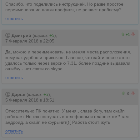
Спасибо, что поделились инструкцией. Но разве простое
переименование папки профиля, не решает проблему?
ответить
1
0
+1
Дмитрий
(
карма:
+5
),
7 Февраля 2018 в 22:05
Да, можно и переименовать, не меняя места расположения,
кому как удобно и привычно. Главное, что зайти после этого
удалось только через версию 7.31, более поздние выдавали
ошибку - нет связи со skype.
ответить
1
1
0
Дарья
(
карма:
+3
),
5 Февраля 2018 в 18:51
Относительно ПК понятно. У меня , слава богу, там скайп
работает. Но как поступать с телефоном и планшетом? там
андроид, а скайп не фурычит((( Работа стоит, жуть
ответить