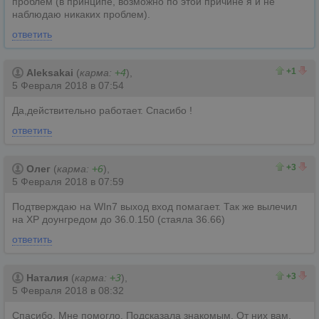
проблем (в принципе, возможно по этой причине я и не
наблюдаю никаких проблем).
ответить
1
0
+1
Aleksakai
(
карма:
+4
),
5 Февраля 2018 в 07:54
Да,действительно работает. Спасибо !
ответить
3
0
+3
Олег
(
карма:
+6
),
5 Февраля 2018 в 07:59
Подтверждаю на WIn7 выход вход помагает. Так же вылечил
на XP доунгредом до 36.0.150 (стаяла 36.66)
ответить
3
0
+3
Наталия
(
карма:
+3
),
5 Февраля 2018 в 08:32
Спасибо. Мне помогло. Подсказала знакомым. От них вам,