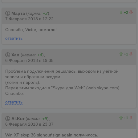
2
0
+2
Марта
(
карма:
+2
),
7 Февраля 2018 в 12:22
Спасибо, Victor, помогло!
ответить
1
0
+1
Xan
(
карма:
+4
),
6 Февраля 2018 в 19:35
Проблема подключения решилась, выходом из учётной
записи и обратным входом
(логин и пароль).
Перед этим заходил в "Skype для Web" (web.skype.com).
Спасибо.
ответить
1
0
+1
Al.Kur
(
карма:
+9
),
6 Февраля 2018 в 23:37
Win XP skyp 36 signout\sign again получилось.