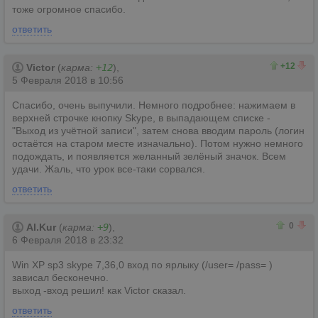
тоже огромное спасибо.
ответить
12
0
+12
Victor
(
карма:
+12
),
5 Февраля 2018 в 10:56
Спасибо, очень выпучили. Немного подробнее: нажимаем в
верхней строчке кнопку Skype, в выпадающем списке -
"Выход из учётной записи", затем снова вводим пароль (логин
остаётся на старом месте изначально). Потом нужно немного
подождать, и появляется желанный зелёный значок. Всем
удачи. Жаль, что урок все-таки сорвался.
ответить
0
0
0
Al.Kur
(
карма:
+9
),
6 Февраля 2018 в 23:32
Win XP sp3 skype 7,36,0 вход по ярлыку (/user= /pass= )
зависал бесконечно.
выход -вход решил! как Victor сказал.
ответить