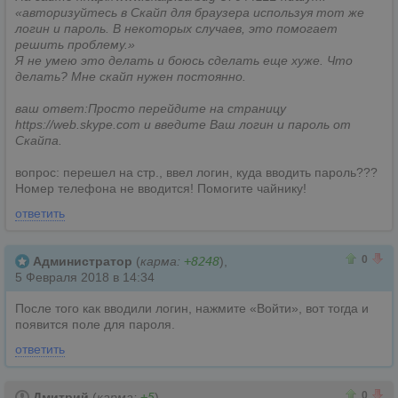
«авторизуйтесь в Скайп для браузера используя тот же
логин и пароль. В некоторых случаев, это помогает
решить проблему.»
Я не умею это делать и боюсь сделать еще хуже. Что
делать? Мне скайп нужен постоянно.
ваш ответ:Просто перейдите на страницу
https://web.skype.com и введите Ваш логин и пароль от
Скайпа.
вопрос: перешел на стр., ввел логин, куда вводить пароль???
Номер телефона не вводится! Помогите чайнику!
ответить
0
0
0
Администратор
(
карма:
+8248
),
5 Февраля 2018 в 14:34
После того как вводили логин, нажмите «Войти», вот тогда и
появится поле для пароля.
ответить
0
0
0
Дмитрий
(
карма:
+5
),