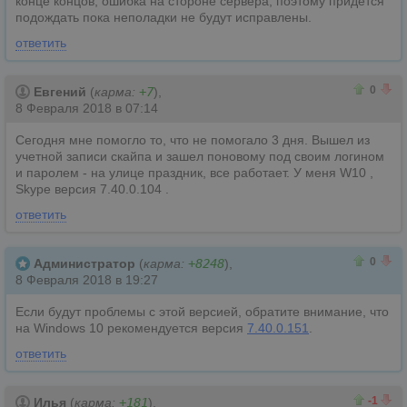
конце концов, ошибка на стороне сервера, поэтому придётся
подождать пока неполадки не будут исправлены.
ответить
0
0
0
Евгений
(
карма:
+7
),
8 Февраля 2018 в 07:14
Сегодня мне помогло то, что не помогало 3 дня. Вышел из
учетной записи скайпа и зашел поновому под своим логином
и паролем - на улице праздник, все работает. У меня W10 ,
Skype версия 7.40.0.104 .
ответить
0
0
0
Администратор
(
карма:
+8248
),
8 Февраля 2018 в 19:27
Если будут проблемы с этой версией, обратите внимание, что
на Windows 10 рекомендуется версия
7.40.0.151
.
ответить
0
1
-1
Илья
(
карма:
+181
),