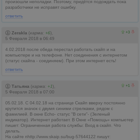
произошли неполадки. Поэтому, придётся подождать пока
разработчики не исправят ошибку.
ответить
3
0
+3
Zerakla
(
карма:
+6
),
5 Февраля 2018 в 06:49
4.02.2018 после обеда перестал работать скайп и на
компьютере и на телефоне. Нет соединения с интернетом
(статус скайпа - соединяем). При этом интернет есть!
ответить
1
0
+1
Татьяна
(
карма:
+1
),
5 Февраля 2018 в 07:00
05.02.18. С 04.02.18 на странице Скайп вверху постоянно
крутится значок с двумя синими стрелками, рядом с
фамилией. В окне Echo- статус "В сети"- (Зеленый
индикатор). Интернет работает. В Окне «Помощь» компьютер
пишет: Ограниченная работа службы: Вход в скайп. Что
делать.
На сайте пhttp://www.skaip.su/bug-57644122 пишут: