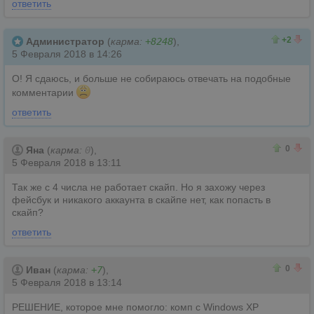
ответить
2
0
+2
Администратор
(
карма:
+8248
),
5 Февраля 2018 в 14:26
О! Я сдаюсь, и больше не собираюсь отвечать на подобные
комментарии
ответить
0
0
0
Яна
(
карма:
0
),
5 Февраля 2018 в 13:11
Так же с 4 числа не работает скайп. Но я захожу через
фейсбук и никакого аккаунта в скайпе нет, как попасть в
скайп?
ответить
0
0
0
Иван
(
карма:
+7
),
5 Февраля 2018 в 13:14
РЕШЕНИЕ, которое мне помогло: комп с Windows XP