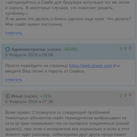
«авторизуйтесь в Скайп для браузера используя тот же логин
и пароль. В некоторых случаев, это помогает решить
проблему.»
Я не умею это делать и боюсь сделать еще хуже. Что делать?
Мне скайп нужен постоянно.
ответить
1
1
0
Администратор
(
карма:
+8248
),
5 Февраля 2018 в 08:06
Просто перейдите на страницу
https://web.skype.com
и
введите Ваш логин и пароль от Скайпа.
ответить
0
0
0
Илья
(
карма:
+181
),
5 Февраля 2018 в 07:36
Всем привет. Столкнулся со следующей проблемой.
Унекоторых абонентов скайп периодически выбрасывает из
сети (в трее показывает, что он пытается соединиться (синий
кружок)), при этом с интернетом все нормально и если в этот
момент идет разговор, собеседники друг друга продолжают