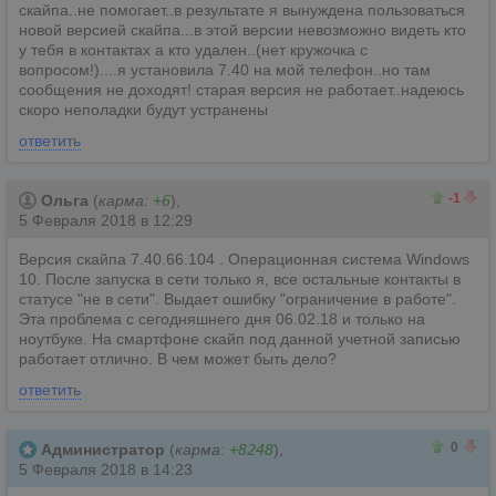
скайпа..не помогает..в результате я вынуждена пользоваться
новой версией скайпа...в этой версии невозможно видеть кто
у тебя в контактах а кто удален..(нет кружочка с
вопросом!)....я установила 7.40 на мой телефон..но там
сообщения не доходят! старая версия не работает..надеюсь
скоро неполадки будут устранены
ответить
0
1
-1
Ольга
(
карма:
+6
),
5 Февраля 2018 в 12:29
Версия скайпа 7.40.66.104 . Операционная система Windows
10. После запуска в сети только я, все остальные контакты в
статусе "не в сети". Выдает ошибку "ограничение в работе".
Эта проблема с сегодняшнего дня 06.02.18 и только на
ноутбуке. На смартфоне скайп под данной учетной записью
работает отлично. В чем может быть дело?
ответить
0
0
0
Администратор
(
карма:
+8248
),
5 Февраля 2018 в 14:23