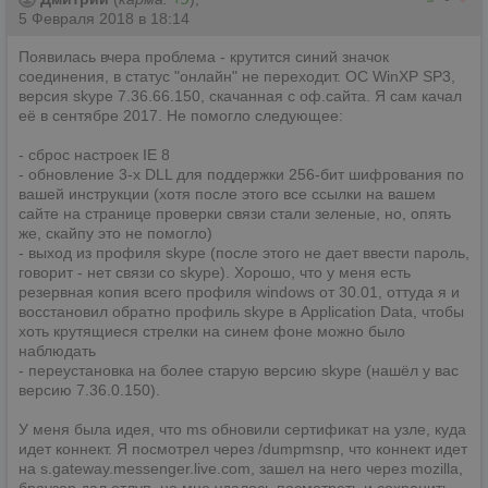
5 Февраля 2018 в 18:14
Появилась вчера проблема - крутится синий значок
соединения, в статус "онлайн" не переходит. ОС WinXP SP3,
версия skype 7.36.66.150, скачанная с оф.сайта. Я сам качал
её в сентябре 2017. Не помогло следующее:
- сброс настроек IE 8
- обновление 3-х DLL для поддержки 256-бит шифрования по
вашей инструкции (хотя после этого все ссылки на вашем
сайте на странице проверки связи стали зеленые, но, опять
же, скайпу это не помогло)
- выход из профиля skype (после этого не дает ввести пароль,
говорит - нет связи со skype). Хорошо, что у меня есть
резервная копия всего профиля windows от 30.01, оттуда я и
восстановил обратно профиль skype в Application Data, чтобы
хоть крутящиеся стрелки на синем фоне можно было
наблюдать
- переустановка на более старую версию skype (нашёл у вас
версию 7.36.0.150).
У меня была идея, что ms обновили сертификат на узле, куда
идет коннект. Я посмотрел через /dumpmsnp, что коннект идет
на s.gateway.messenger.live.com, зашел на него через mozilla,