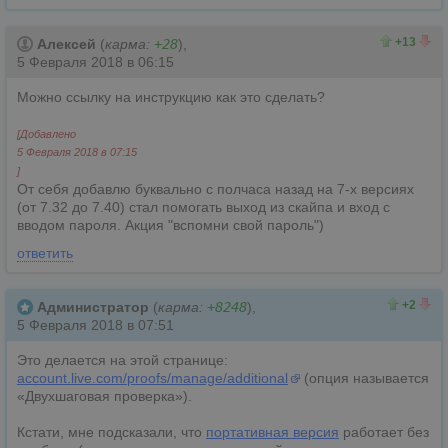
14
1
+13
Алексей
(
карма:
+28
),
5 Февраля 2018 в 06:15
Можно ссылку на инструкцию как это сделать?
[Добавлено
5 Февраля 2018 в 07:15
]
От себя добавлю буквально с полчаса назад на 7-х версиях
(от 7.32 до 7.40) стал помогать выход из скайпа и вход с
вводом пароля. Акция "вспомни свой пароль")
ответить
2
0
+2
Администратор
(
карма:
+8248
),
5 Февраля 2018 в 07:51
Это делается на этой странице:
account.live.com/proofs/manage/additional
(опция называется
«Двухшаговая проверка»).
Кстати, мне подсказали, что
портативная версия
работает без