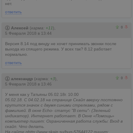
нет.
ответить
0
0
0
Алексей
(
карма:
+11
),
5 Февраля 2018 в 13:44
Версия 8.14 под винду не хочет принимать звонки после
выхода из спящего режима. У всех так? 8.12 работает
нормально.
ответить
0
0
0
александр
(
карма:
+3
),
5 Февраля 2018 в 13:46
У меня как у Татьяны 05.02.18г. 10.00
05.02.18. С 04.02.18 на странице Скайп вверху постоянно
крутится значок с двумя синими стрелками, рядом с
фамилией. В окне Echo- статус "В сети"- (Зеленый
индикатор). Интернет работает. В Окне «Помощь»
компьютер пишет: Ограниченная работа службы: Вход в
скайп. Что делать.
На сайте пhttp://www.skaip.su/bug-57644122 пишут: