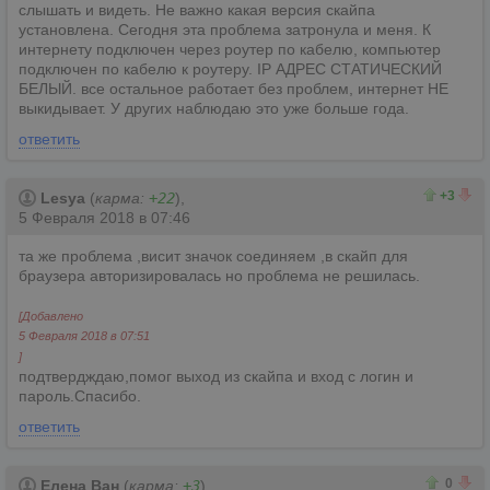
слышать и видеть. Не важно какая версия скайпа
установлена. Сегодня эта проблема затронула и меня. К
интернету подключен через роутер по кабелю, компьютер
подключен по кабелю к роутеру. IP АДРЕС СТАТИЧЕСКИЙ
БЕЛЫЙ. все остальное работает без проблем, интернет НЕ
выкидывает. У других наблюдаю это уже больше года.
ответить
3
0
+3
Lesya
(
карма:
+22
),
5 Февраля 2018 в 07:46
та же проблема ,висит значок соединяем ,в скайп для
браузера авторизировалась но проблема не решилась.
[Добавлено
5 Февраля 2018 в 07:51
]
подтвердждаю,помог выход из скайпа и вход с логин и
пароль.Спасибо.
ответить
0
0
0
Елена Ван
(
карма:
+3
),