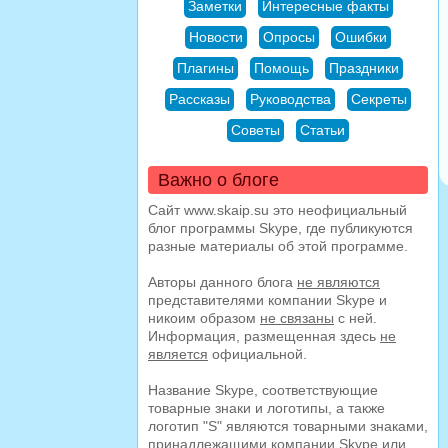
Заметки
Интересные факты
Новости
Опросы
Ошибки
Плагины
Помощь
Праздники
Рассказы
Руководства
Секреты
Советы
Статьи
Важно о блоге
Сайт www.skaip.su это неофициальный
блог программы Skype, где публикуются
разные материалы об этой программе.
Авторы данного блога
не являются
представителями компании Skype и
никоим образом
не связаны
с ней.
Информация, размещенная здесь
не
является
официальной.
Название Skype, соответствующие
товарные знаки и логотипы, а также
логотип "S" являются товарными знаками,
принадлежащими компании Skype или