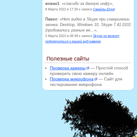
вован1
:
спасибо за данную инфу
,
8 Марта 2022 в 17:30
к записи
Смайлы Emoji
Павел
:
Нет видео в Skype при совершении
звонка. Desktop, Windows 10, Skype 7.41.0101
(пробовались разные ве…
,
5 Марта 2022 в 08:38
к записи
Skype не может
подключиться к вашей веб-камере
Полезные сайты
Проверка камеры
— Простой способ
проверить свою камеру онлайн
Проверка микрофона
— Сайт для
тестирования микрофона