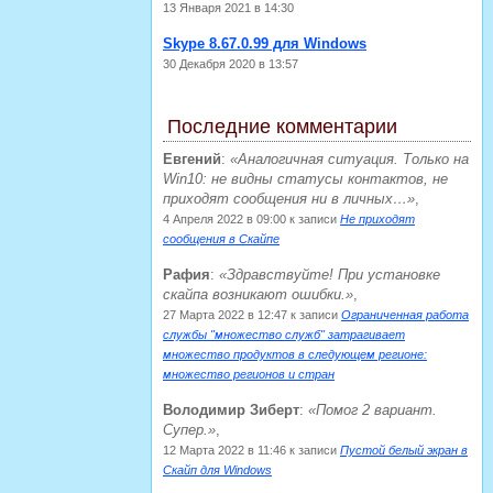
13 Января 2021 в 14:30
Skype 8.67.0.99 для Windows
30 Декабря 2020 в 13:57
Последние комментарии
Евгений
:
Аналогичная ситуация. Только на
Win10: не видны статусы контактов, не
приходят сообщения ни в личных…
,
4 Апреля 2022 в 09:00
к записи
Не приходят
сообщения в Скайпе
Рафия
:
Здравствуйте! При установке
скайпа возникают ошибки.
,
27 Марта 2022 в 12:47
к записи
Ограниченная работа
службы "множество служб" затрагивает
множество продуктов в следующем регионе:
множество регионов и стран
Володимир Зиберт
:
Помог 2 вариант.
Супер.
,
12 Марта 2022 в 11:46
к записи
Пустой белый экран в
Скайп для Windows