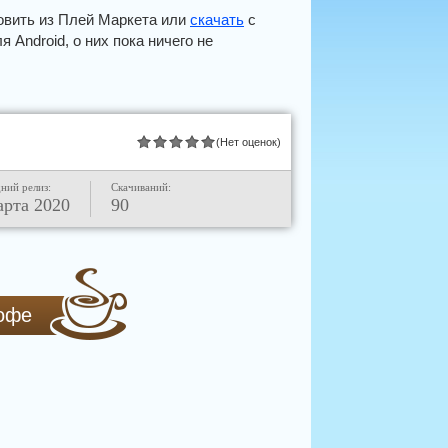
овить из Плей Маркета или
скачать
с
я Android, о них пока ничего не
(Нет оценок)
ний релиз:
Скачиваний:
арта 2020
90
кофе