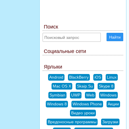
Поиск
Найти
Социальные сети
Ярлыки
Android
BlackBerry
iOS
Linux
Mac OS X
Skaip.Su
Skype 8
Symbian
UWP
Web
Windows
Windows 8
Windows Phone
Акции
Видео уроки
Вредоносные программы
Загрузки