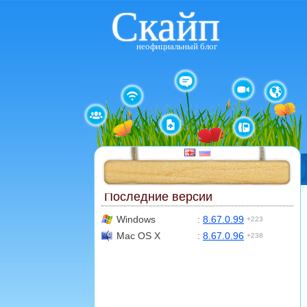
Скайп
неофициальный блог
Последние версии
Windows
:
8.67.0.99
+223
Mac OS X
:
8.67.0.96
+238