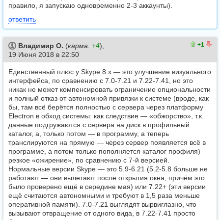
правило, я запускаю одновременно 2-3 аккаунты).
ответить
1
0
+1
Владимир О.
(
карма:
+4
),
19 Июня 2018 в 22:50
Единственный плюс у Skype 8.x — это улучшение визуального
интерфейса, по сравнению с 7.0-7.21 и 7.22-7.41, но это
никак не может компенсировать ограничение опциональности
и полный отказ от автономной привязки к системе (вроде, как
бы, там всё берётся полностью с сервера через платформу
Electron в обход системы: как следствие — «обжорство», т.к.
данные подгружаются с сервера на диск в профильный
каталог, а, только потом — в программу, а теперь
транслируются на прямую — через сервер появляется всё в
программе, а потом только пополняется каталог профиля)
резкое «ожирение», по сравнению с 7-й версией.
Нормальные версии Skype — это 5.9-6.21 (5.2-5.8 больше не
работают — они вылетают после открытия окна, причём это
было проверено ещё в середине мая) или 7.22+ (эти версии
ещё считаются автономными и требуют в 1,5 раза меньше
оперативной памяти). 7.0-7.21 выглядят вырвиглазно, что
вызывают отвращение от одного вида, в 7.22-7.41 просто