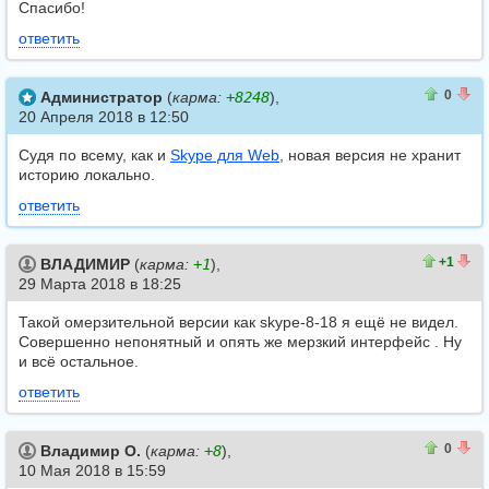
Спасибо!
ответить
0
0
0
Администратор
(
карма:
+8248
),
20 Апреля 2018 в 12:50
Судя по всему, как и
Skype для Web
, новая версия не хранит
историю локально.
ответить
1
0
+1
ВЛАДИМИР
(
карма:
+1
),
29 Марта 2018 в 18:25
Такой омерзительной версии как skype-8-18 я ещё не видел.
Совершенно непонятный и опять же мерзкий интерфейс . Ну
и всё остальное.
ответить
0
0
0
Владимир О.
(
карма:
+8
),
10 Мая 2018 в 15:59