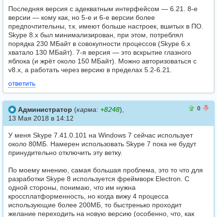
Последняя версия с адекватным интерфейсом — 6.21. 8-е
версии — кому как, но 5-е и 6-е версии более
предпочтительны, т.к. имеют больше настроек, вшитых в ПО.
Skype 8.x был минимализирован, при этом, потреблял
порядка 230 МБайт в совокупности процессов (Skype 6.x
хватало 130 МБайт). 7-я версия — это вскрытие глазного
яблока (и жрёт около 150 МБайт). Можно авторизоваться с
v8.x, а работать через версию в пределах 5.2-6.21.
ответить
1
1
0
Администратор
(
карма:
+8248
),
13 Мая 2018 в 14:12
У меня Skype 7.41.0.101 на Windows 7 сейчас использует
около 80МБ. Намерен использовать Skype 7 пока не будут
принудительно отключить эту ветку.
По моему мнению, самая большая проблема, это то что для
разработки Skype 8 используется фреймворк Electron. С
одной стороны, понимаю, что им нужна
кроссплатформенность, но когда вижу 4 процесса
использующие более 200МБ, то быстренько проходит
желание переходить на новую версию (особенно, что, как