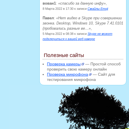
вован1
:
спасибо за данную инфу
,
8 Марта 2022 в 17:30
к записи
Смайлы Emoji
Павел
:
Нет видео в Skype при совершении
звонка. Desktop, Windows 10, Skype 7.41.0101
(пробовались разные ве…
,
5 Марта 2022 в 08:38
к записи
Skype не может
подключиться к вашей веб-камере
Полезные сайты
Проверка камеры
— Простой способ
проверить свою камеру онлайн
Проверка микрофона
— Сайт для
тестирования микрофона