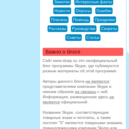
Заметки
Интересные факты
Новости
Опросы
Ошибки
Плагины
Помощь
Праздники
Рассказы
Руководства
Секреты
Советы
Статьи
Важно о блоге
Сайт www.skaip.su это неофициальный
блог программы Skype, где публикуются
разные материалы об этой программе.
Авторы данного блога
не являются
представителями компании Skype и
никоим образом
не связаны
с ней.
Информация, размещенная здесь
не
является
официальной.
Название Skype, соответствующие
товарные знаки и логотипы, а также
логотип "S" являются товарными знаками,
принадлежащими компании Skype или