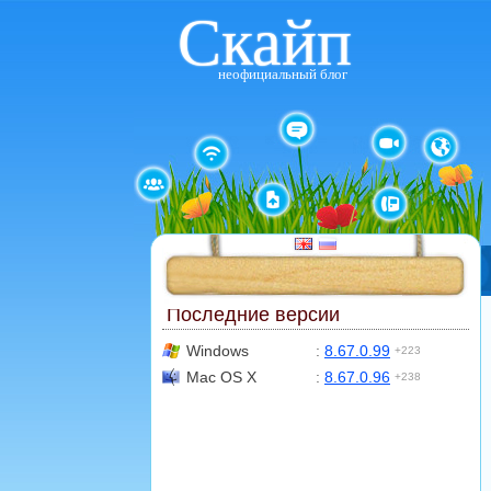
Скайп
неофициальный блог
Последние версии
Windows
:
8.67.0.99
+223
Mac OS X
:
8.67.0.96
+238