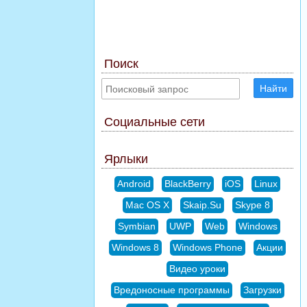
Поиск
Найти
Социальные сети
Ярлыки
Android
BlackBerry
iOS
Linux
Mac OS X
Skaip.Su
Skype 8
Symbian
UWP
Web
Windows
Windows 8
Windows Phone
Акции
Видео уроки
Вредоносные программы
Загрузки