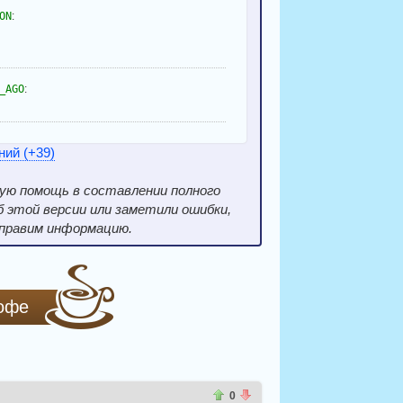
ON
:
_AGO
:
ний (+39)
бую помощь в составлении полного
б этой версии или заметили ошибки,
справим информацию.
кофе
0
0
0