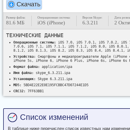
Скачать
Размер файла:
Операционная система:
Версия Skype:
Дата релиз
81.6 МБ
iOS (iPhone)
6.3.211
2 Октя
ТЕХНИЧЕСКИЕ ДАННЫЕ
Операционные системы:
iOS 7.0, iOS 7.0.1, iOS 7.0.2, iOS 
7.0.6, iOS 7.1, iOS 7.1.1, iOS 7.1.2, iOS 8.0, iOS 8.0.1,
8.1.2, iOS 8.1.3, iOS 8.2, iOS 8.3, iOS 8.4, iOS 8.4.1, i
Устройства:
Смартфоны и медиапроигрыватели Apple (iPhone 
iPhone 5s, iPhone 6, iPhone 6 Plus, iPhone 6s, iPhone 6s 
Формат файла:
application/ipa
Имя файла:
skype_6.3.211.ipa
Установщик:
Skype 6.3.211.ipa
MD5:
5BD4E22E2E0E195FCBBC47D07244E1D5
CRC32:
7FF63BB1
Список изменений
В таблице ниже перечислен список известных нам изменений