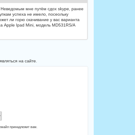
я. Неведомым мне путём сдох skype, ранее
упкам успеха не имело, посеольку
ожет ли горю скачивание у вас варианта
'а Apple Ipad Mini, модель MD531RS/A
вляться на сайте.
 емайл принадлежит вам.