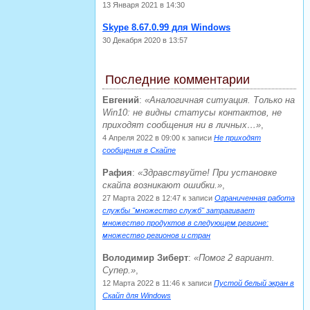
13 Января 2021 в 14:30
Skype 8.67.0.99 для Windows
30 Декабря 2020 в 13:57
Последние комментарии
Евгений
:
Аналогичная ситуация. Только на
Win10: не видны статусы контактов, не
приходят сообщения ни в личных…
,
4 Апреля 2022 в 09:00
к записи
Не приходят
сообщения в Скайпе
Рафия
:
Здравствуйте! При установке
скайпа возникают ошибки.
,
27 Марта 2022 в 12:47
к записи
Ограниченная работа
службы "множество служб" затрагивает
множество продуктов в следующем регионе:
множество регионов и стран
Володимир Зиберт
:
Помог 2 вариант.
Супер.
,
12 Марта 2022 в 11:46
к записи
Пустой белый экран в
Скайп для Windows