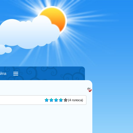
йпа
(4 голоса)