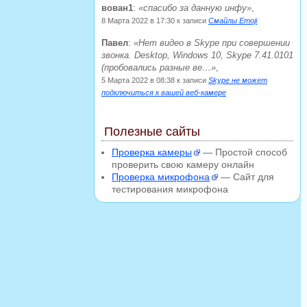
вован1
:
спасибо за данную инфу
,
8 Марта 2022 в 17:30
к записи
Смайлы Emoji
Павел
:
Нет видео в Skype при совершении
звонка. Desktop, Windows 10, Skype 7.41.0101
(пробовались разные ве…
,
5 Марта 2022 в 08:38
к записи
Skype не может
подключиться к вашей веб-камере
Полезные сайты
Проверка камеры
— Простой способ
проверить свою камеру онлайн
Проверка микрофона
— Сайт для
тестирования микрофона