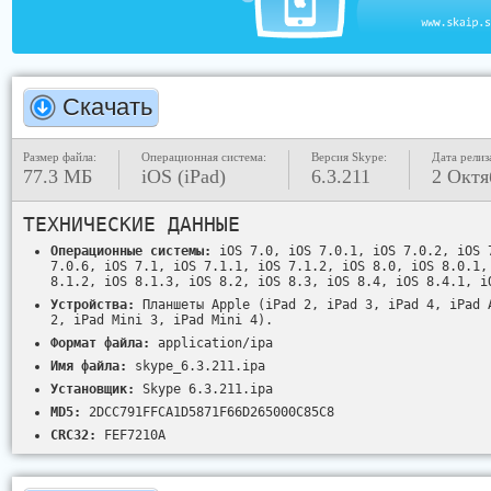
Скачать
Размер файла:
Операционная система:
Версия Skype:
Дата релиз
77.3 МБ
iOS (iPad)
6.3.211
2 Октя
ТЕХНИЧЕСКИЕ ДАННЫЕ
Операционные системы:
iOS 7.0, iOS 7.0.1, iOS 7.0.2, iOS 
7.0.6, iOS 7.1, iOS 7.1.1, iOS 7.1.2, iOS 8.0, iOS 8.0.1,
8.1.2, iOS 8.1.3, iOS 8.2, iOS 8.3, iOS 8.4, iOS 8.4.1, i
Устройства:
Планшеты Apple (iPad 2, iPad 3, iPad 4, iPad 
2, iPad Mini 3, iPad Mini 4).
Формат файла:
application/ipa
Имя файла:
skype_6.3.211.ipa
Установщик:
Skype 6.3.211.ipa
MD5:
2DCC791FFCA1D5871F66D265000C85C8
CRC32:
FEF7210A