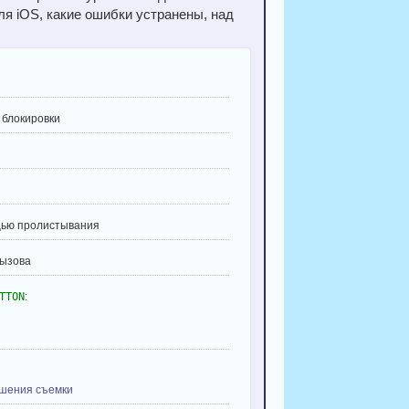
ля iOS, какие ошибки устранены, над
 блокировки
щью пролистывания
вызова
TTON
:
ршения съемки