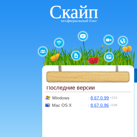
Скайп
неофициальный блог
Последние версии
Windows
:
8.67.0.99
+223
Mac OS X
:
8.67.0.96
+238