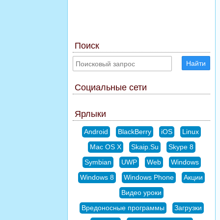
Поиск
Найти
Социальные сети
Ярлыки
Android
BlackBerry
iOS
Linux
Mac OS X
Skaip.Su
Skype 8
Symbian
UWP
Web
Windows
Windows 8
Windows Phone
Акции
Видео уроки
Вредоносные программы
Загрузки