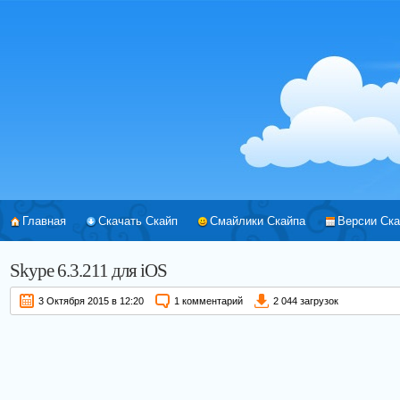
Главная
Скачать Скайп
Смайлики Скайпа
Версии Ска
Skype
6.3.211
для iOS
3 Октября 2015 в 12:20
1 комментарий
2 044 загрузок