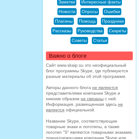
Заметки
Интересные факты
Новости
Опросы
Ошибки
Плагины
Помощь
Праздники
Рассказы
Руководства
Секреты
Советы
Статьи
Важно о блоге
Сайт www.skaip.su это неофициальный
блог программы Skype, где публикуются
разные материалы об этой программе.
Авторы данного блога
не являются
представителями компании Skype и
никоим образом
не связаны
с ней.
Информация, размещенная здесь
не
является
официальной.
Название Skype, соответствующие
товарные знаки и логотипы, а также
логотип "S" являются товарными знаками,
принадлежащими компании Skype или