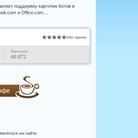
авляет поддержку карточек ботов в
ook.com и Office.com…
(Нет оценок)
Переходов:
60 872
кофе
вляться на сайте.