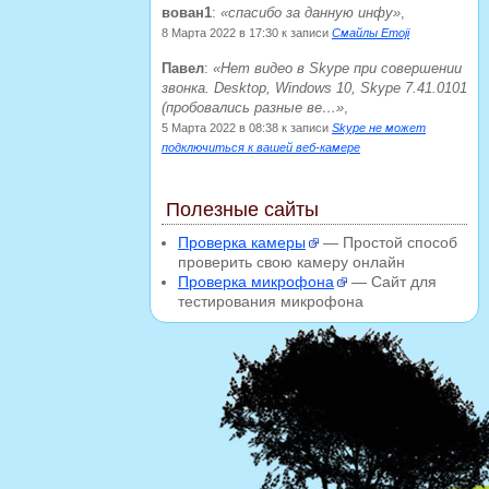
вован1
:
спасибо за данную инфу
,
8 Марта 2022 в 17:30
к записи
Смайлы Emoji
Павел
:
Нет видео в Skype при совершении
звонка. Desktop, Windows 10, Skype 7.41.0101
(пробовались разные ве…
,
5 Марта 2022 в 08:38
к записи
Skype не может
подключиться к вашей веб-камере
Полезные сайты
Проверка камеры
— Простой способ
проверить свою камеру онлайн
Проверка микрофона
— Сайт для
тестирования микрофона