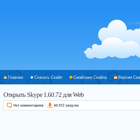
Главная
Скачать Скайп
Смайлики Скайпа
Версии Ска
Открыть Skype 1.60.72 для Web
Нет комментариев
60 872 загрузок