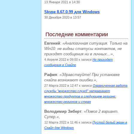
13 Января 2021 в 14:30
Skype 8.67.0.99 для Windows
30 Декабря 2020 в 13:57
Последние комментарии
Евгений
:
Аналогичная ситуация. Только на
Win10: не видны статусы контактов, не
приходят сообщения ни в личных…
,
4 Апреля 2022 в 09:00
к записи
Не приходят
сообщения в Скайпе
Рафия
:
Здравствуйте! При установке
скайпа возникают ошибки.
,
27 Марта 2022 в 12:47
к записи
Ограниченная работа
службы "множество служб" затрагивает
множество продуктов в следующем регионе:
множество регионов и стран
Володимир Зиберт
:
Помог 2 вариант.
Супер.
,
12 Марта 2022 в 11:46
к записи
Пустой белый экран в
Скайп для Windows