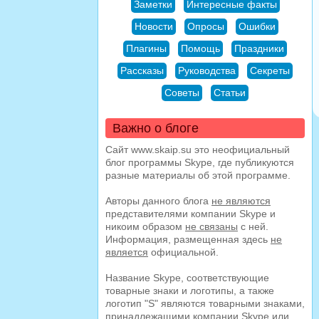
Заметки
Интересные факты
Новости
Опросы
Ошибки
Плагины
Помощь
Праздники
Рассказы
Руководства
Секреты
Советы
Статьи
Важно о блоге
Сайт www.skaip.su это неофициальный
блог программы Skype, где публикуются
разные материалы об этой программе.
Авторы данного блога
не являются
представителями компании Skype и
никоим образом
не связаны
с ней.
Информация, размещенная здесь
не
является
официальной.
Название Skype, соответствующие
товарные знаки и логотипы, а также
логотип "S" являются товарными знаками,
принадлежащими компании Skype или