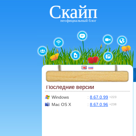
Скайп
неофициальный блог
Последние версии
Windows
:
8.67.0.99
+223
Mac OS X
:
8.67.0.96
+238