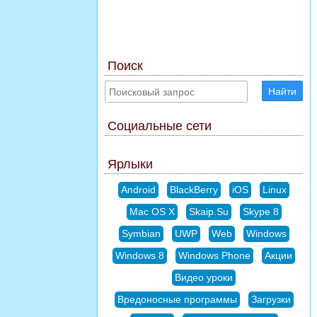
Поиск
Найти
Социальные сети
Ярлыки
Android
BlackBerry
iOS
Linux
Mac OS X
Skaip.Su
Skype 8
Symbian
UWP
Web
Windows
Windows 8
Windows Phone
Акции
Видео уроки
Вредоносные программы
Загрузки